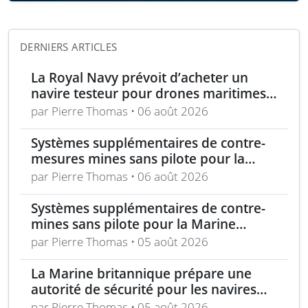
DERNIERS ARTICLES
La Royal Navy prévoit d’acheter un
navire testeur pour drones maritimes
polyvalents
par Pierre Thomas • 06 août 2026
Systèmes supplémentaires de contre-
mesures mines sans pilote pour la
Marine française
par Pierre Thomas • 06 août 2026
Systèmes supplémentaires de contre-
mines sans pilote pour la Marine
nationale française
par Pierre Thomas • 05 août 2026
La Marine britannique prépare une
autorité de sécurité pour les navires
autonomes maritime
par Pierre Thomas • 05 août 2026