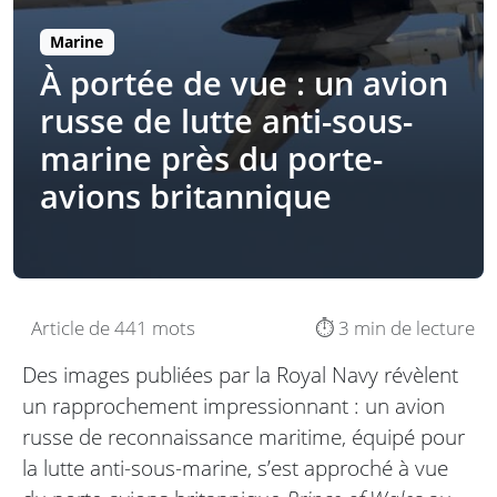
Marine
À portée de vue : un avion
russe de lutte anti-sous-
marine près du porte-
avions britannique
Article de 441 mots
⏱️ 3 min de lecture
Des images publiées par la Royal Navy révèlent
un rapprochement impressionnant : un avion
russe de reconnaissance maritime, équipé pour
la lutte anti-sous-marine, s’est approché à vue