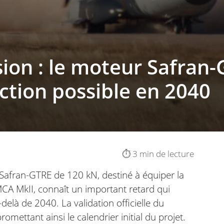
ion : le moteur Safran
ction possible en 2040
⏱️ 3 min de lecture
fran-GTRE de 120 kN, destiné à équiper la
CA MkII, connaît un important retard qui
delà de 2040. La validation officielle du
mettant ainsi le calendrier initial du projet.