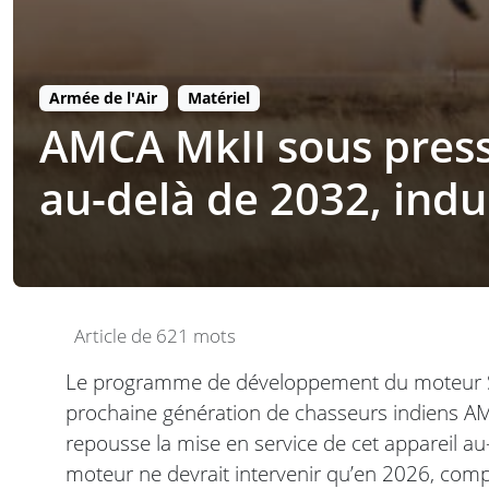
Armée de l'Air
Matériel
AMCA MkII sous press
au-delà de 2032, indu
Article de 621 mots
Le programme de développement du moteur Sa
prochaine génération de chasseurs indiens AM
repousse la mise en service de cet appareil au-
moteur ne devrait intervenir qu’en 2026, compro