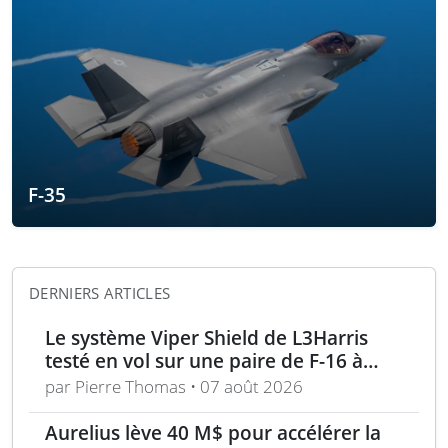
F-35
DERNIERS ARTICLES
Le système Viper Shield de L3Harris
testé en vol sur une paire de F-16 à
Edwards AFB
par Pierre Thomas • 07 août 2026
Aurelius lève 40 M$ pour accélérer la