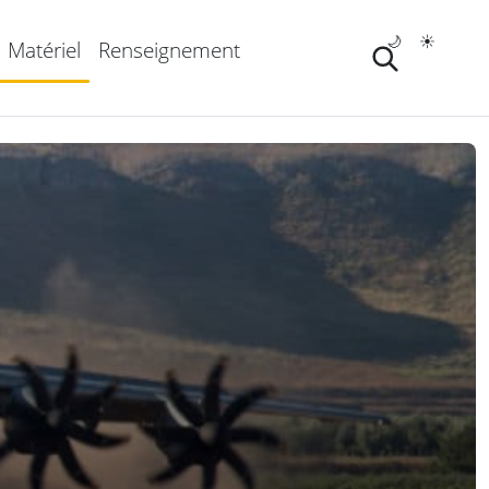
🌙
☀️
Matériel
Renseignement