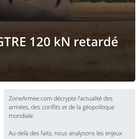
-GTRE 120 kN retardé
ZoneArmee.com décrypte l’actualité des
armées, des conflits et de la géopolitique
mondiale.
Au-delà des faits, nous analysons les enjeux