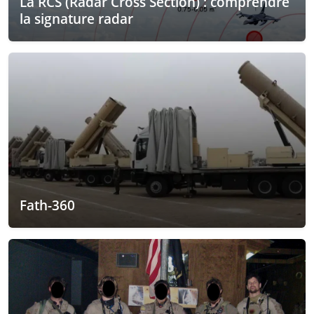
La RCS (Radar Cross Section) : comprendre
la signature radar
Fath-360