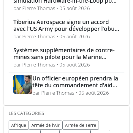
simulation Hardware-in-the-Loop pour
un programme électro-optique IR
par Pierre Thomas • 05 août 2026
unique
Tiberius Aerospace signe un accord
avec l’US Army pour développer l’obus
d’artillerie guidée Sceptre
par Pierre Thomas • 05 août 2026
Systèmes supplémentaires de contre-
mines sans pilote pour la Marine
nationale française
par Pierre Thomas • 05 août 2026
Un officier européen prendra la
tête du commandement d’aide
militaire à l’Ukraine d’ici un an
par Pierre Thomas • 05 août 2026
LES CATÉGORIES
Afrique
Armée de l'Air
Armée de Terre