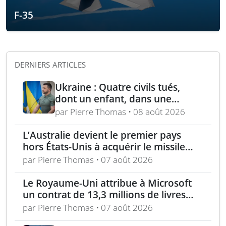
F-35
DERNIERS ARTICLES
Ukraine : Quatre civils tués,
dont un enfant, dans une
attaque russe par missile
par Pierre Thomas • 08 août 2026
balistique sur Kiev – Deux
raffineries russes visées par
L’Australie devient le premier pays
l’Ukraine
hors États-Unis à acquérir le missile
AIM-260 JATM
par Pierre Thomas • 07 août 2026
Le Royaume-Uni attribue à Microsoft
un contrat de 13,3 millions de livres
pour l’analyse des menaces
par Pierre Thomas • 07 août 2026