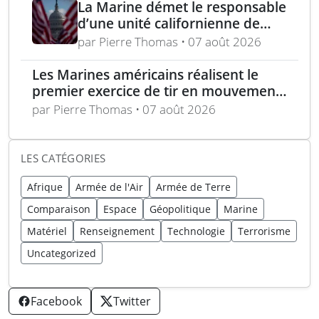
La Marine démet le responsable
d’une unité californienne de
formation médicale
par Pierre Thomas • 07 août 2026
Les Marines américains réalisent le
premier exercice de tir en mouvement
avec tir de couverture à Okinawa
par Pierre Thomas • 07 août 2026
LES CATÉGORIES
Afrique
Armée de l'Air
Armée de Terre
Comparaison
Espace
Géopolitique
Marine
Matériel
Renseignement
Technologie
Terrorisme
Uncategorized
Facebook
Twitter