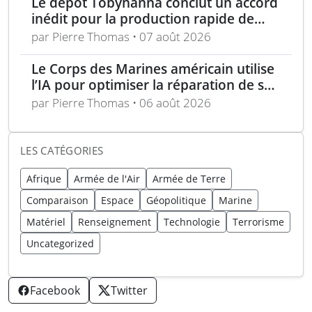
Le dépôt Tobyhanna conclut un accord
inédit pour la production rapide de
composants de sUAS
par Pierre Thomas • 07 août 2026
Le Corps des Marines américain utilise
l’IA pour optimiser la réparation de ses
équipements
par Pierre Thomas • 06 août 2026
LES CATÉGORIES
Afrique
Armée de l'Air
Armée de Terre
Comparaison
Espace
Géopolitique
Marine
Matériel
Renseignement
Technologie
Terrorisme
Uncategorized
Facebook
Twitter