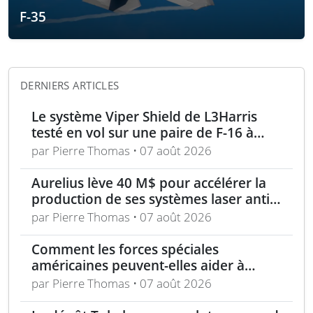
F-35
DERNIERS ARTICLES
Le système Viper Shield de L3Harris
testé en vol sur une paire de F-16 à
Edwards AFB
par Pierre Thomas • 07 août 2026
Aurelius lève 40 M$ pour accélérer la
production de ses systèmes laser anti-
drones
par Pierre Thomas • 07 août 2026
Comment les forces spéciales
américaines peuvent-elles aider à
repousser la Chine à Taïwan ?
par Pierre Thomas • 07 août 2026