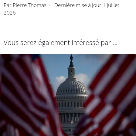
Par
Pierre Thomas
•
Dernière mise à jour
1 juillet
2026
Vous serez également intéressé par ...