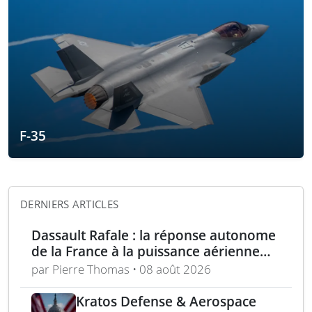
F-35
DERNIERS ARTICLES
Dassault Rafale : la réponse autonome
de la France à la puissance aérienne
moderne
par Pierre Thomas • 08 août 2026
Kratos Defense & Aerospace