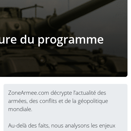
xclure du programme
ZoneArmee.com décrypte l’actualité des
armées, des conflits et de la géopolitique
mondiale.
Au-delà des faits, nous analysons les enjeux