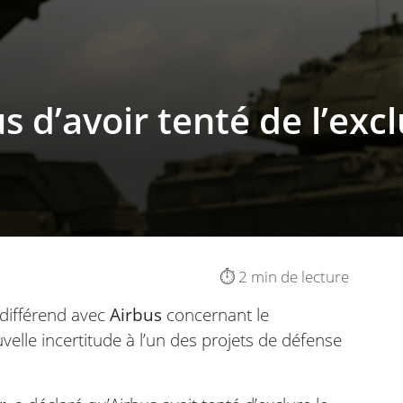
s d’avoir tenté de l’e
⏱️ 2 min de lecture
 différend avec
Airbus
concernant le
velle incertitude à l’un des projets de défense