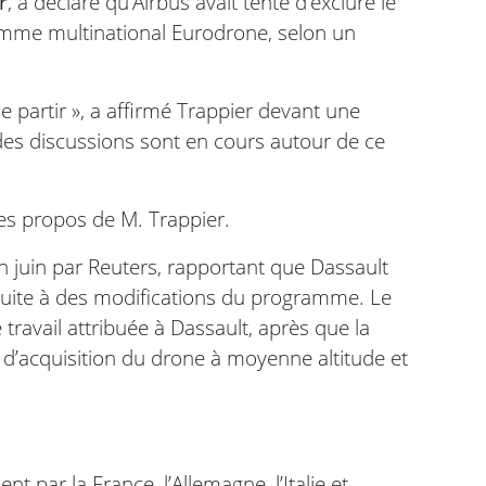
r
, a déclaré qu’Airbus avait tenté d’exclure le
amme multinational Eurodrone, selon un
de partir », a affirmé Trappier devant une
des discussions sont en cours autour de ce
es propos de M. Trappier.
en juin par Reuters, rapportant que Dassault
uite à des modifications du programme. Le
e travail attribuée à Dassault, après que la
s d’acquisition du drone à moyenne altitude et
 par la France, l’Allemagne, l’Italie et