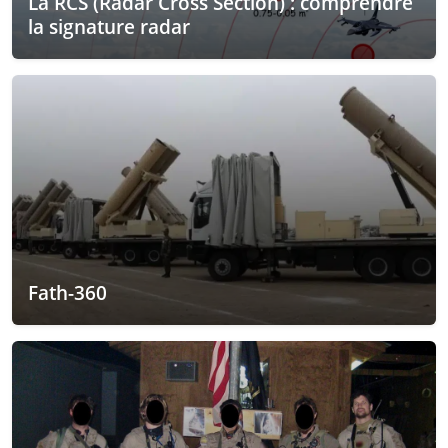
La RCS (Radar Cross Section) : comprendre
la signature radar
Fath-360