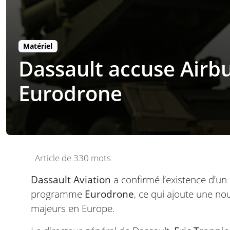
Matériel
Dassault accuse Airbu
Eurodrone
Article de 330 mots
Dassault Aviation
a confirmé l’existence d’un
programme
Eurodrone
, ce qui ajoute une nou
majeurs en Europe.