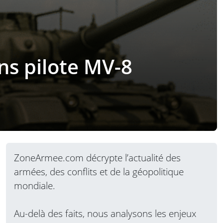
ns pilote MV-8
ZoneArmee.com décrypte l’actualité des
armées, des conflits et de la géopolitique
mondiale.
Au-delà des faits, nous analysons les enjeux