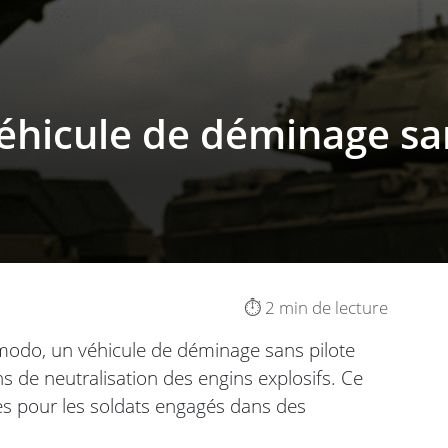
véhicule de déminage sa
⏱️ 2 min de lecture
odo, un véhicule de déminage sans pilote
s de neutralisation des engins explosifs. Ce
es pour les soldats engagés dans des