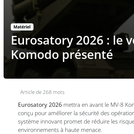
Matériel
Eurosatory 2026 : le 
Komodo présenté
Article de 268 mots
Eurosatory 2026
mettra en avant le MV-8 Kom
conçu pour améliorer la sécurité des opération
système innovant promet de réduire les risqu
environnements à haute menace.