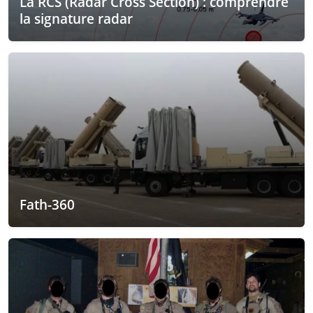
La RCS (Radar Cross Section) : comprendre
la signature radar
Fath-360