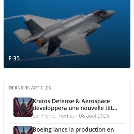
F-35
DERNIERS ARTICLES
Kratos Defense & Aerospace
développera une nouvelle tête
chercheuse pour les missiles
par Pierre Thomas • 08 août 2026
FGM-148 Javelin
Boeing lance la production en