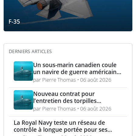
F-35
DERNIERS ARTICLES
Un sous-marin canadien coule
un navire de guerre américain
lors de l’exercice RIMPAC 2026
par Pierre Thomas • 06 août 2026
Nouveau contrat pour
l’entretien des torpilles
Spearfish et Sting Ray de la
par Pierre Thomas • 06 août 2026
Royal Navy
La Royal Navy teste un réseau de
contrôle à longue portée pour ses