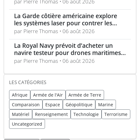
drones
par Pierre Thomas • 06 août 2026
La Garde côtière américaine explore
les systèmes laser pour contrer les
menaces maritimes
par Pierre Thomas • 06 août 2026
La Royal Navy prévoit d’acheter un
navire testeur pour drones maritimes
polyvalents
par Pierre Thomas • 06 août 2026
LES CATÉGORIES
Afrique
Armée de l'Air
Armée de Terre
Comparaison
Espace
Géopolitique
Marine
Matériel
Renseignement
Technologie
Terrorisme
Uncategorized