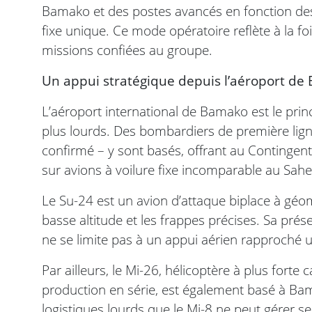
Bamako et des postes avancés en fonction des
fixe unique. Ce mode opératoire reflète à la fo
missions confiées au groupe.
Un appui stratégique depuis l’aéroport d
L’aéroport international de Bamako est le princ
plus lourds. Des bombardiers de première li
confirmé – y sont basés, offrant au Contingent
sur avions à voilure fixe incomparable au Sahel
Le Su-24 est un avion d’attaque biplace à géom
basse altitude et les frappes précises. Sa prés
ne se limite pas à un appui aérien rapproché 
Par ailleurs, le Mi-26, hélicoptère à plus fort
production en série, est également basé à Bam
logistiques lourds que le Mi-8 ne peut gérer s