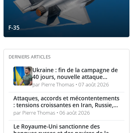
F-35
DERNIERS ARTICLES
Ukraine : fin de la campagne de
40 jours, nouvelle attaque
contre Wildberries et
par Pierre Thomas • 07 août 2026
élimination d’un général russe à
Moscou
Attaques, accords et mécontentements
: tensions croissantes en Iran, Russie,
Chine, Corée du Nord et jihadistes
par Pierre Thomas • 06 août 2026
Le Royaume-Uni sanctionne des