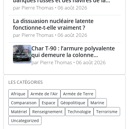
banques russes et des navires de la
flotte fantôme liée à Moscou
par Pierre Thomas • 06 août 2026
La dissuasion nucléaire latente
fonctionne-t-elle vraiment ?
par Pierre Thomas • 06 août 2026
Char T-90 : l’armure polyvalente
qui demeure la colonne
vertébrale blindée russe
par Pierre Thomas • 06 août 2026
expliquée
LES CATÉGORIES
Afrique
Armée de l'Air
Armée de Terre
Comparaison
Espace
Géopolitique
Marine
Matériel
Renseignement
Technologie
Terrorisme
Uncategorized