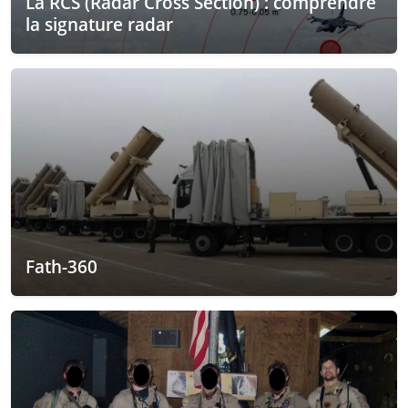
La RCS (Radar Cross Section) : comprendre
la signature radar
Fath-360