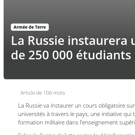
Armée de Terre
La Russie instaurera 
de 250 000 étudiants
Article de 106 mots
La Russie va instaurer un cours obligatoire s
universités à travers le pays, une initiative qui
formation militaire dans l’enseignement supéri