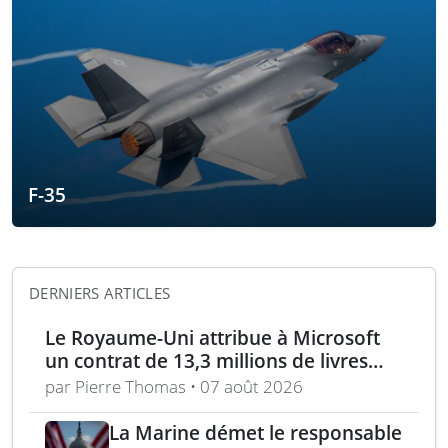
F-35
DERNIERS ARTICLES
Le Royaume-Uni attribue à Microsoft
un contrat de 13,3 millions de livres
pour l’analyse des menaces
par Pierre Thomas • 07 août 2026
La Marine démet le responsable