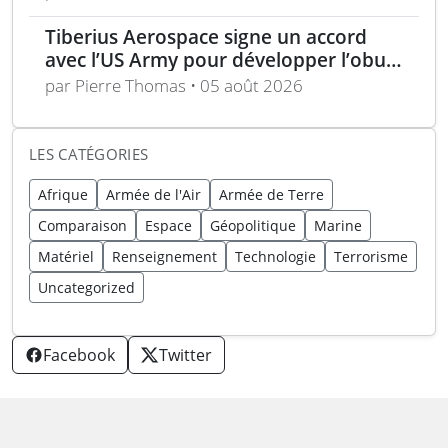
unique
Tiberius Aerospace signe un accord
avec l’US Army pour développer l’obus
d’artillerie guidée Sceptre
par Pierre Thomas • 05 août 2026
LES CATÉGORIES
Afrique
Armée de l'Air
Armée de Terre
Comparaison
Espace
Géopolitique
Marine
Matériel
Renseignement
Technologie
Terrorisme
Uncategorized
Facebook
Twitter