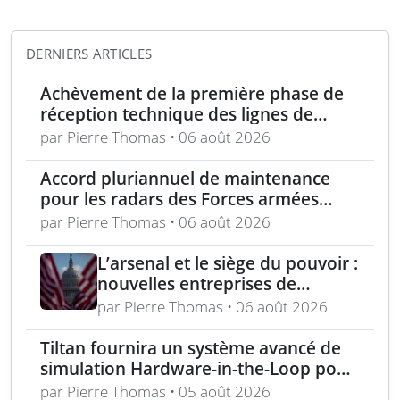
DERNIERS ARTICLES
Achèvement de la première phase de
réception technique des lignes de
production d’armement gros calibre
par Pierre Thomas • 06 août 2026
Accord pluriannuel de maintenance
pour les radars des Forces armées
polonaises
par Pierre Thomas • 06 août 2026
L’arsenal et le siège du pouvoir :
nouvelles entreprises de
défense, capital-risque et
par Pierre Thomas • 06 août 2026
politique industrielle des États
Tiltan fournira un système avancé de
simulation Hardware-in-the-Loop pour
un programme électro-optique IR
par Pierre Thomas • 05 août 2026