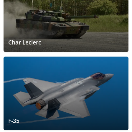
Char Leclerc
F-35