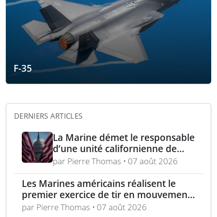
F-35
DERNIERS ARTICLES
La Marine démet le responsable
d’une unité californienne de
formation médicale
par Pierre Thomas • 07 août 2026
Les Marines américains réalisent le
premier exercice de tir en mouvement
avec tir de couverture à Okinawa
par Pierre Thomas • 07 août 2026