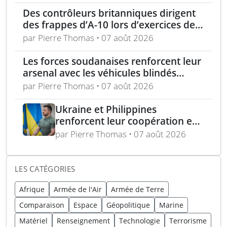
Des contrôleurs britanniques dirigent
des frappes d’A-10 lors d’exercices de
soutien aérien rapproché
par Pierre Thomas • 07 août 2026
Les forces soudanaises renforcent leur
arsenal avec les véhicules blindés
Mohafiz pakistanais
par Pierre Thomas • 07 août 2026
Ukraine et Philippines
renforcent leur coopération en
défense avec un accord sur les
par Pierre Thomas • 07 août 2026
drones
LES CATÉGORIES
Afrique
Armée de l'Air
Armée de Terre
Comparaison
Espace
Géopolitique
Marine
Matériel
Renseignement
Technologie
Terrorisme