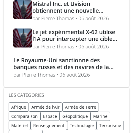
Mistral Inc. et Uvision
obtiennent une nouvelle
commande pour le programme
par Pierre Thomas • 06 août 2026
US Army Lethal Unmanned
Systems
Le jet expérimental X-62 utilise
l’IA pour intercepter une cible
aérienne en conditions réelles
par Pierre Thomas • 06 août 2026
Le Royaume-Uni sanctionne des
banques russes et des navires de la
flotte fantôme liée à Moscou
par Pierre Thomas • 06 août 2026
LES CATÉGORIES
Afrique
Armée de l'Air
Armée de Terre
Comparaison
Espace
Géopolitique
Marine
Matériel
Renseignement
Technologie
Terrorisme