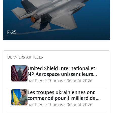
F-35
DERNIERS ARTICLES
United Shield International et
NP Aerospace unissent leurs
forces pour renforcer le soutien
par Pierre Thomas • 06 août 2026
aux équipes américaines de
déminage
Les troupes ukrainiennes ont
commandé pour 1 milliard de
dollars lors de la première
par Pierre Thomas • 06 août 2026
année du marché Brave1