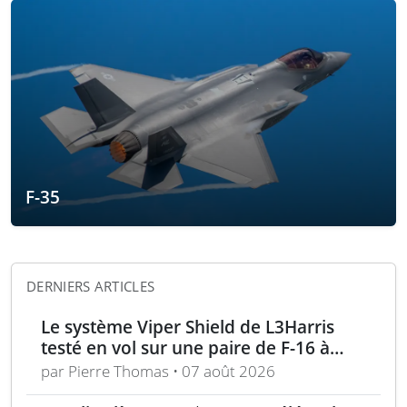
F-35
DERNIERS ARTICLES
Le système Viper Shield de L3Harris
testé en vol sur une paire de F-16 à
Edwards AFB
par Pierre Thomas • 07 août 2026