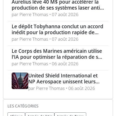
Aurelius lève 40 M$ pour accélérer la
production de ses systèmes laser anti-
drones
par Pierre Thomas • 07 août 2026
Le dépôt Tobyhanna conclut un accord
inédit pour la production rapide de
composants de sUAS
par Pierre Thomas • 07 août 2026
Le Corps des Marines américain utilise
l’IA pour optimiser la réparation de ses
équipements
par Pierre Thomas • 06 août 2026
United Shield International et
NP Aerospace unissent leurs
forces pour renforcer le soutien
par Pierre Thomas • 06 août 2026
aux équipes américaines de
déminage
LES CATÉGORIES