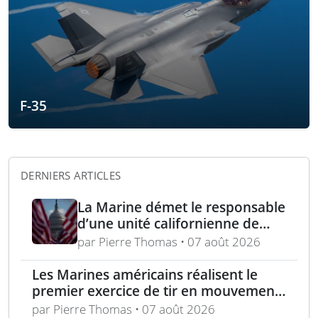
F-35
DERNIERS ARTICLES
La Marine démet le responsable
d’une unité californienne de
formation médicale
par Pierre Thomas • 07 août 2026
Les Marines américains réalisent le
premier exercice de tir en mouvement
avec tir de couverture à Okinawa
par Pierre Thomas • 07 août 2026