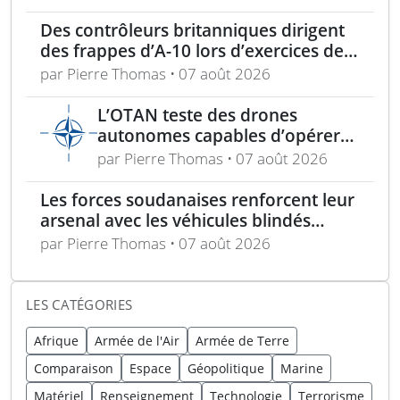
Des contrôleurs britanniques dirigent
des frappes d’A-10 lors d’exercices de
soutien aérien rapproché
par Pierre Thomas • 07 août 2026
L’OTAN teste des drones
autonomes capables d’opérer
sans GPS pour mission de
par Pierre Thomas • 07 août 2026
sécurité
Les forces soudanaises renforcent leur
arsenal avec les véhicules blindés
Mohafiz pakistanais
par Pierre Thomas • 07 août 2026
LES CATÉGORIES
Afrique
Armée de l'Air
Armée de Terre
Comparaison
Espace
Géopolitique
Marine
Matériel
Renseignement
Technologie
Terrorisme