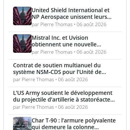
United Shield International et
NP Aerospace unissent leurs
forces pour renforcer le soutien
par Pierre Thomas • 06 août 2026
aux équipes américaines de
déminage
Mistral Inc. et Uvision
obtiennent une nouvelle
commande pour le programme
par Pierre Thomas • 06 août 2026
US Army Lethal Unmanned
Systems
Contrat de soutien multianuel du
système NSM‑CDS pour l’Unité de
missiles navals polonaise
par Pierre Thomas • 06 août 2026
L’US Army soutient le développement
du projectile d’artillerie à statoréacteur
150 km de Tiberius
par Pierre Thomas • 06 août 2026
Char T-90 : l’armure polyvalente
qui demeure la colonne