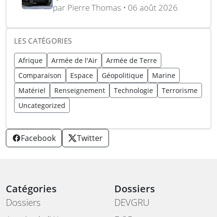
vertébrale blindée russe
par Pierre Thomas • 06 août 2026
expliquée
LES CATÉGORIES
Afrique
Armée de l'Air
Armée de Terre
Comparaison
Espace
Géopolitique
Marine
Matériel
Renseignement
Technologie
Terrorisme
Uncategorized
Facebook
Twitter
Catégories
Dossiers
Dossiers
DEVGRU