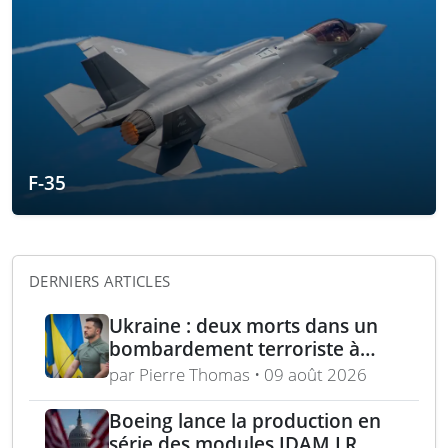
F-35
DERNIERS ARTICLES
Ukraine : deux morts dans un
bombardement terroriste à
Kharkiv – acquisition turque de
par Pierre Thomas • 09 août 2026
lance-roquettes M270 et
missiles ATACMS
Boeing lance la production en
série des modules JDAM LR