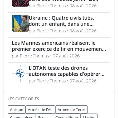
pour frappes de précision
par Pierre Thomas • 08 août 2026
longue portée
Ukraine : Quatre civils tués,
dont un enfant, dans une
attaque russe par missile
par Pierre Thomas • 08 août 2026
balistique sur Kiev – Deux
raffineries russes visées par
Les Marines américains réalisent le
l’Ukraine
premier exercice de tir en mouvement
avec tir de couverture à Okinawa
par Pierre Thomas • 07 août 2026
L’OTAN teste des drones
autonomes capables d’opérer
sans GPS pour mission de
par Pierre Thomas • 07 août 2026
sécurité
LES CATÉGORIES
Afrique
Armée de l'Air
Armée de Terre
Comparaison
Espace
Géopolitique
Marine