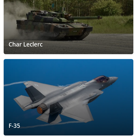
Char Leclerc
F-35