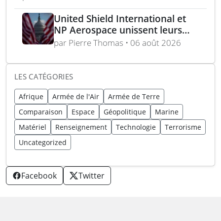
United Shield International et
NP Aerospace unissent leurs
forces pour renforcer le soutien
par Pierre Thomas • 06 août 2026
aux équipes américaines de
déminage
LES CATÉGORIES
Afrique
Armée de l'Air
Armée de Terre
Comparaison
Espace
Géopolitique
Marine
Matériel
Renseignement
Technologie
Terrorisme
Uncategorized
Facebook
Twitter