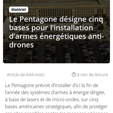
Matériel
Le Pentagone désigne cinq
bases pour l’installation
d’armes énergétiques anti-
drones
Article de 844 mots
⏱️ 4 min de lecture
Le Pentagone prévoit d’installer d’ici la fin de
l’année des systèmes d’armes à énergie dirigée,
à base de lasers et de micro-ondes, sur cinq
bases américaines stratégiques, afin de protéger