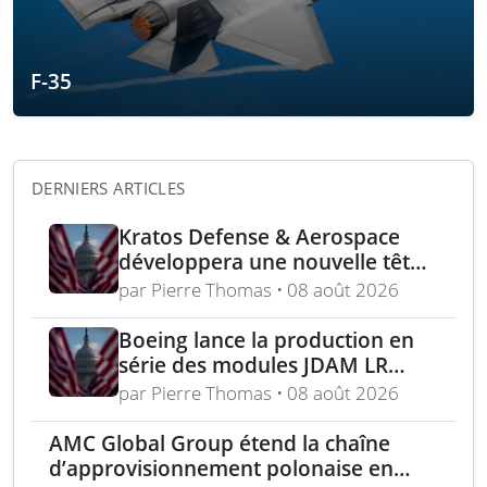
F-35
DERNIERS ARTICLES
Kratos Defense & Aerospace
développera une nouvelle tête
chercheuse pour les missiles
par Pierre Thomas • 08 août 2026
FGM-148 Javelin
Boeing lance la production en
série des modules JDAM LR
pour frappes de précision
par Pierre Thomas • 08 août 2026
longue portée
AMC Global Group étend la chaîne
d’approvisionnement polonaise en