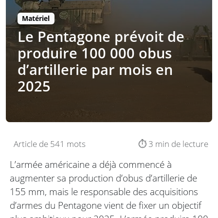
Matériel
Le Pentagone prévoit de
produire 100 000 obus
d’artillerie par mois en
2025
Article de 541 mots
⏱️ 3 min de lecture
L’armée américaine a déjà commencé à
augmenter sa production d’obus d’artillerie de
155 mm, mais le responsable des acquisitions
d’armes du Pentagone vient de fixer un objectif