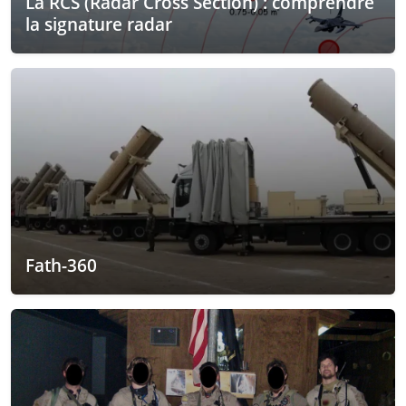
La RCS (Radar Cross Section) : comprendre
la signature radar
Fath-360