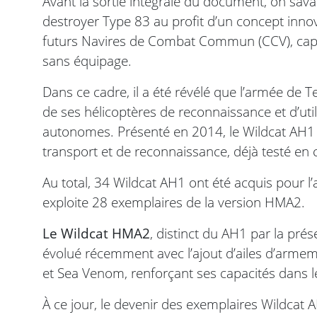
Avant la sortie intégrale du document, on sava
destroyer Type 83 au profit d’un concept inno
futurs Navires de Combat Commun (CCV), capa
sans équipage.
Dans ce cadre, il a été révélé que l’armée de T
de ses hélicoptères de reconnaissance et d’uti
autonomes. Présenté en 2014, le Wildcat AH1 c
transport et de reconnaissance, déjà testé en
Au total, 34 Wildcat AH1 ont été acquis pour l
exploite 28 exemplaires de la version HMA2.
Le Wildcat HMA2
, distinct du AH1 par la prés
évolué récemment avec l’ajout d’ailes d’armem
et Sea Venom, renforçant ses capacités dans l
À ce jour, le devenir des exemplaires Wildcat 