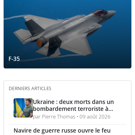
F-35
DERNIERS ARTICLES
Ukraine : deux morts dans un
bombardement terroriste à
Kharkiv – acquisition turque de
par Pierre Thomas • 09 août 2026
lance-roquettes M270 et
missiles ATACMS
Navire de guerre russe ouvre le feu