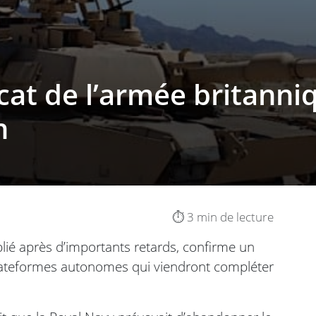
cat de l’armée britanniq
n
⏱️ 3 min de lecture
lié après d’importants retards, confirme un
ateformes autonomes qui viendront compléter