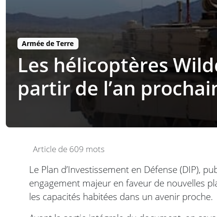
Armée de Terre
Les hélicoptères Wild
partir de l’an prochai
Article de 609 mots
Le Plan d’Investissement en Défense (DIP), pub
engagement majeur en faveur de nouvelles pl
les capacités habitées dans un avenir proche.