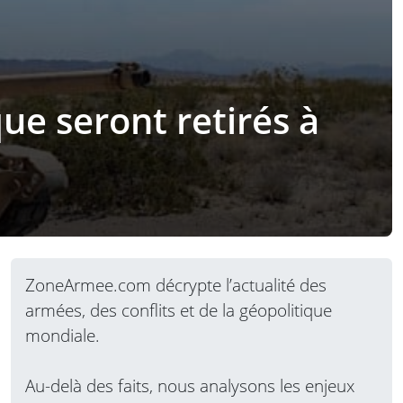
ue seront retirés à
ZoneArmee.com décrypte l’actualité des
armées, des conflits et de la géopolitique
mondiale.
Au-delà des faits, nous analysons les enjeux