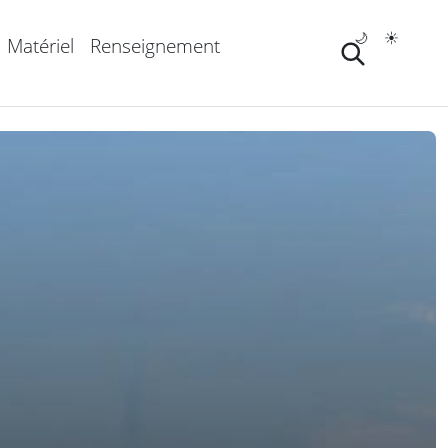
🌙
☀️
Matériel
Renseignement