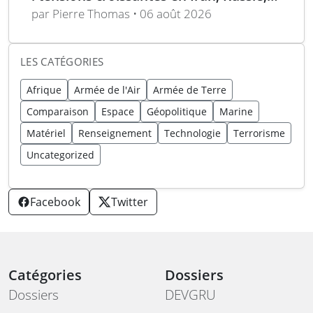
Chine, Corée du Nord et jihadistes
par Pierre Thomas • 06 août 2026
LES CATÉGORIES
Afrique
Armée de l'Air
Armée de Terre
Comparaison
Espace
Géopolitique
Marine
Matériel
Renseignement
Technologie
Terrorisme
Uncategorized
Facebook
Twitter
Catégories
Dossiers
Dossiers
DEVGRU