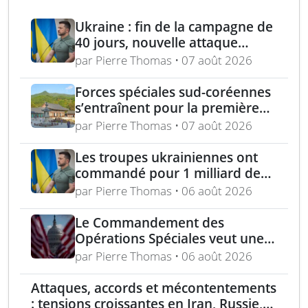
Ukraine : fin de la campagne de
40 jours, nouvelle attaque
contre Wildberries et
par Pierre Thomas • 07 août 2026
élimination d’un général russe à
Moscou
Forces spéciales sud-coréennes
s’entraînent pour la première
fois avec les Royal Marines au
par Pierre Thomas • 07 août 2026
Royaume-Uni
Les troupes ukrainiennes ont
commandé pour 1 milliard de
dollars lors de la première
par Pierre Thomas • 06 août 2026
année du marché Brave1
Le Commandement des
Opérations Spéciales veut une
mitrailleuse 5,56 mm de 4,5 kg
par Pierre Thomas • 06 août 2026
Attaques, accords et mécontentements
: tensions croissantes en Iran, Russie,