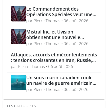
aux équipes américaines de
déminage
Le Commandement des
Opérations Spéciales veut une
mitrailleuse 5,56 mm de 4,5 kg
par Pierre Thomas • 06 août 2026
Mistral Inc. et Uvision
obtiennent une nouvelle
commande pour le programme
par Pierre Thomas • 06 août 2026
US Army Lethal Unmanned
Systems
Attaques, accords et mécontentements
: tensions croissantes en Iran, Russie,
Chine, Corée du Nord et jihadistes
par Pierre Thomas • 06 août 2026
Un sous-marin canadien coule
un navire de guerre américain
lors de l’exercice RIMPAC 2026
par Pierre Thomas • 06 août 2026
LES CATÉGORIES