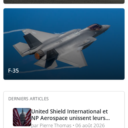
F-35
DERNIERS ARTICLES
United Shield International et
NP Aerospace unissent leurs
forces pour renforcer le soutien
par Pierre Thomas • 06 août 2026