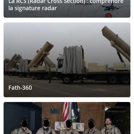
La RCS (Radar Cross Section) : comprendre
la signature radar
Fath-360