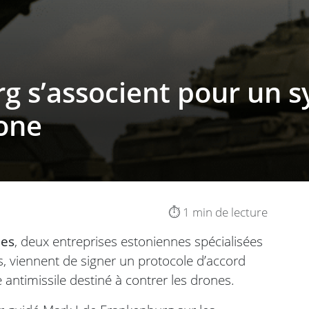
g s’associent pour un 
rone
⏱️ 1 min de lecture
ies
, deux entreprises estoniennes spécialisées
, viennent de signer un protocole d’accord
antimissile destiné à contrer les drones.