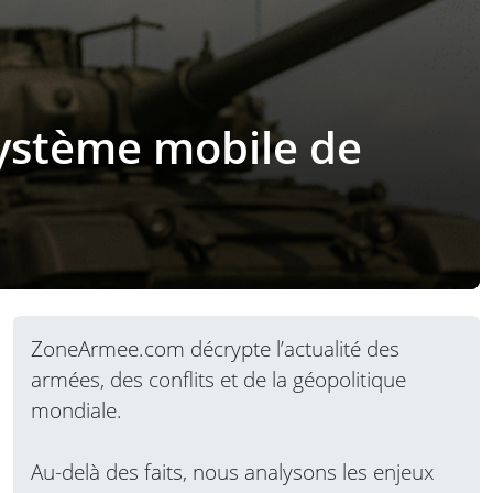
système mobile de
ZoneArmee.com décrypte l’actualité des
armées, des conflits et de la géopolitique
mondiale.
Au-delà des faits, nous analysons les enjeux