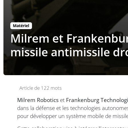
Matériel
Milrem et Frankenbur
missile antimissile d
Article de 122 mots
Milrem Robotics
et
Frankenburg Technolog
dans la défense et les technologies autonomes
pour développer un système mobile de missile 