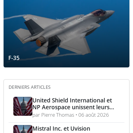
F-35
DERNIERS ARTICLES
United Shield International et
NP Aerospace unissent leurs
forces pour renforcer le soutien
par Pierre Thomas • 06 août 2026
aux équipes américaines de
déminage
Mistral Inc. et Uvision