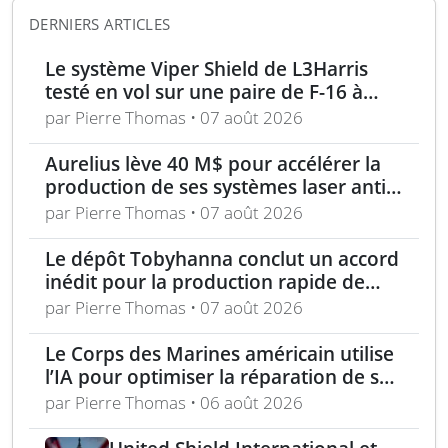
DERNIERS ARTICLES
Le système Viper Shield de L3Harris
testé en vol sur une paire de F-16 à
Edwards AFB
par Pierre Thomas • 07 août 2026
Aurelius lève 40 M$ pour accélérer la
production de ses systèmes laser anti-
drones
par Pierre Thomas • 07 août 2026
Le dépôt Tobyhanna conclut un accord
inédit pour la production rapide de
composants de sUAS
par Pierre Thomas • 07 août 2026
Le Corps des Marines américain utilise
l’IA pour optimiser la réparation de ses
équipements
par Pierre Thomas • 06 août 2026