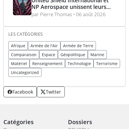
United Shield International et
NP Aerospace unissent leurs
forces pour renforcer le soutien
par Pierre Thomas • 06 août 2026
aux équipes américaines de
déminage
LES CATÉGORIES
Afrique
Armée de l'Air
Armée de Terre
Comparaison
Espace
Géopolitique
Marine
Matériel
Renseignement
Technologie
Terrorisme
Uncategorized
Facebook
Twitter
Catégories
Dossiers