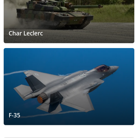
Char Leclerc
F-35