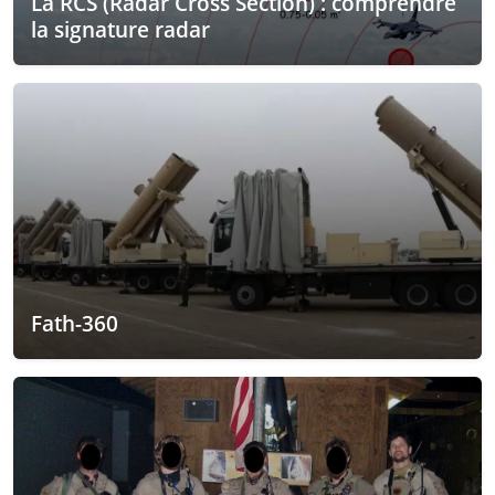
La RCS (Radar Cross Section) : comprendre
la signature radar
Fath-360