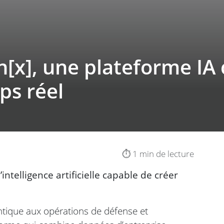
n[x], une plateforme IA
ps réel
⏱️ 1 min de lecture
ntelligence artificielle capable de créer
gentique aux opérations de défense et