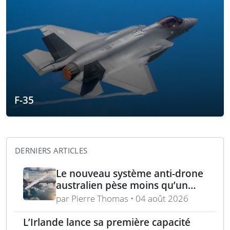
F-35
DERNIERS ARTICLES
Le nouveau système anti-drone
australien pèse moins qu’un
fusil et se tient d’une main
par Pierre Thomas • 04 août 2026
L’Irlande lance sa première capacité