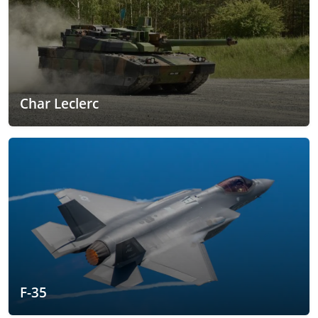
Char Leclerc
F-35