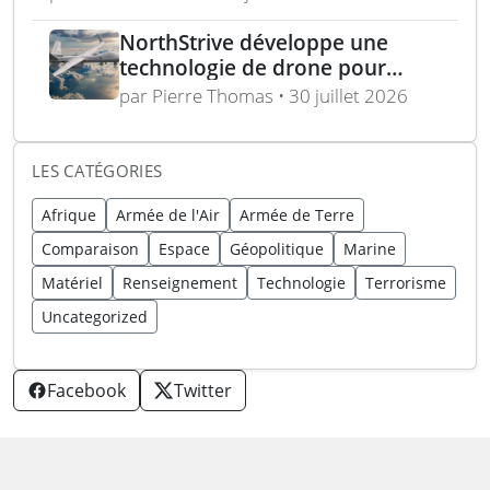
NorthStrive développe une
technologie de drone pour
remorquer des charges utiles
par Pierre Thomas • 30 juillet 2026
dans l’air et sur l’eau
LES CATÉGORIES
Afrique
Armée de l'Air
Armée de Terre
Comparaison
Espace
Géopolitique
Marine
Matériel
Renseignement
Technologie
Terrorisme
Uncategorized
Facebook
Twitter