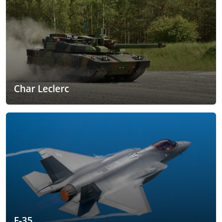
Char Leclerc
F-35