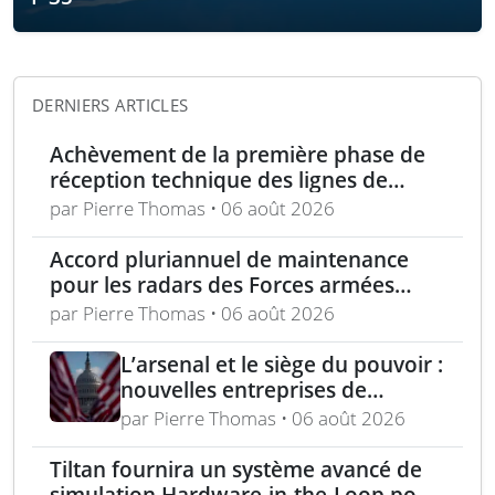
DERNIERS ARTICLES
Achèvement de la première phase de
réception technique des lignes de
production d’armement gros calibre
par Pierre Thomas • 06 août 2026
Accord pluriannuel de maintenance
pour les radars des Forces armées
polonaises
par Pierre Thomas • 06 août 2026
L’arsenal et le siège du pouvoir :
nouvelles entreprises de
défense, capital-risque et
par Pierre Thomas • 06 août 2026
politique industrielle des États
Tiltan fournira un système avancé de
simulation Hardware-in-the-Loop pour