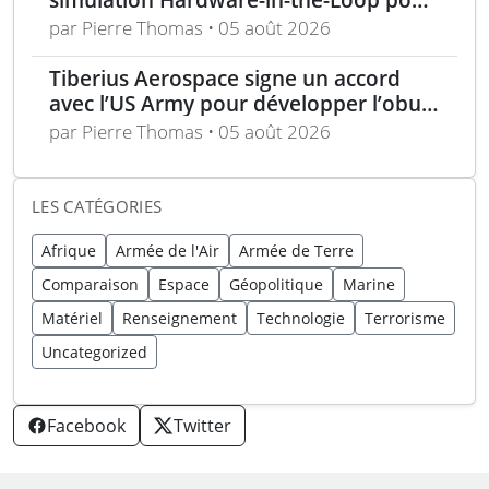
un programme électro-optique IR
par Pierre Thomas • 05 août 2026
unique
Tiberius Aerospace signe un accord
avec l’US Army pour développer l’obus
d’artillerie guidée Sceptre
par Pierre Thomas • 05 août 2026
LES CATÉGORIES
Afrique
Armée de l'Air
Armée de Terre
Comparaison
Espace
Géopolitique
Marine
Matériel
Renseignement
Technologie
Terrorisme
Uncategorized
Facebook
Twitter