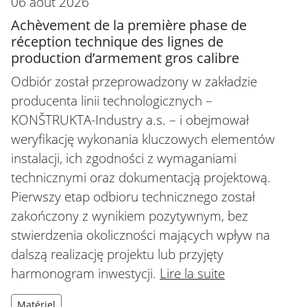
06 août 2026
Achèvement de la première phase de
réception technique des lignes de
production d’armement gros calibre
Odbiór został przeprowadzony w zakładzie
producenta linii technologicznych –
KONŠTRUKTA-Industry a.s. – i obejmował
weryfikację wykonania kluczowych elementów
instalacji, ich zgodności z wymaganiami
technicznymi oraz dokumentacją projektową.
Pierwszy etap odbioru technicznego został
zakończony z wynikiem pozytywnym, bez
stwierdzenia okoliczności mających wpływ na
dalszą realizację projektu lub przyjęty
harmonogram inwestycji.
Lire la suite
Matériel