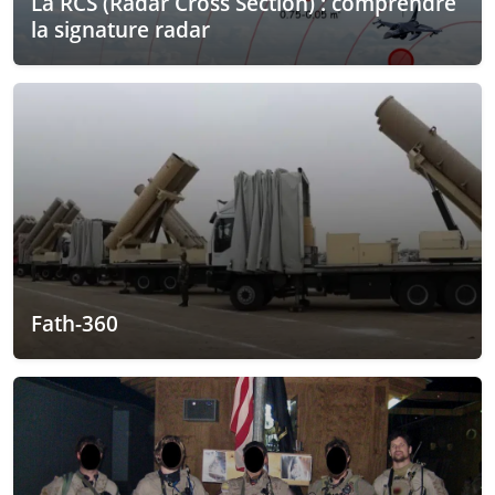
La RCS (Radar Cross Section) : comprendre
la signature radar
Fath-360