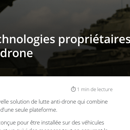
echnologies propriétaire
i-drone
⏱️ 1 min de lecture
lle solution de lutte anti-drone qui combine
 d’une seule plateforme.
 conçue pour être installée sur des véhicules