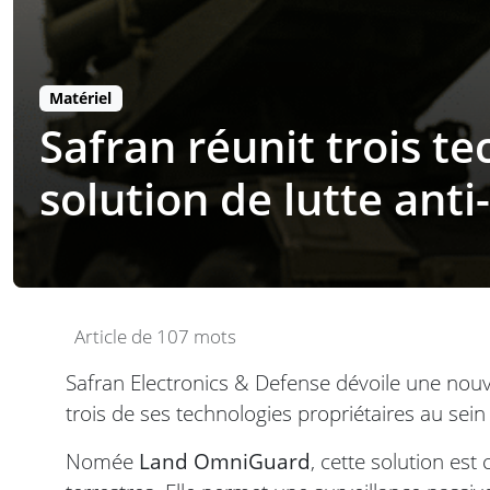
Matériel
Safran réunit trois t
solution de lutte ant
Article de 107 mots
Safran Electronics & Defense dévoile une nouve
trois de ses technologies propriétaires au sein
Nomée
Land OmniGuard
, cette solution est