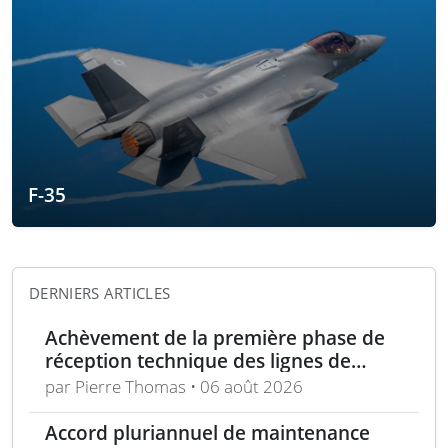
F-35
DERNIERS ARTICLES
Achèvement de la première phase de
réception technique des lignes de
production d’armement gros calibre
par Pierre Thomas • 06 août 2026
Accord pluriannuel de maintenance