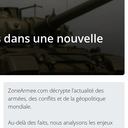
s dans une nouvelle
ZoneArmee.com décrypte l’actualité des
armées, des conflits et de la géopolitique
mondiale.
Au-delà des faits, nous analysons les enjeux