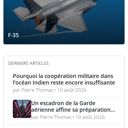
F-35
DERNIERS ARTICLES
Pourquoi la coopération militaire dans
l’océan Indien reste encore insuffisante
par Pierre Thomas • 10 août 2026
Un escadron de la Garde
aérienne affine sa préparation
en terrain jungle
par Pierre Thomas • 10 août 2026