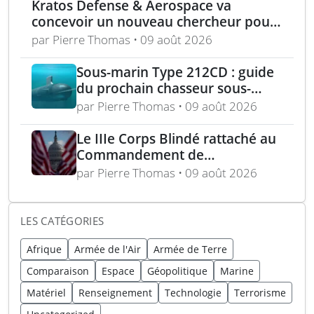
Kratos Defense & Aerospace va
concevoir un nouveau chercheur pour
les missiles FGM-148 Javelin
par Pierre Thomas • 09 août 2026
Sous-marin Type 212CD : guide
du prochain chasseur sous-
marin de nouvelle génération
par Pierre Thomas • 09 août 2026
en Europe
Le IIIe Corps Blindé rattaché au
Commandement de
l’Hémisphère Ouest dans le
par Pierre Thomas • 09 août 2026
cadre d’une réorganisation
LES CATÉGORIES
Afrique
Armée de l'Air
Armée de Terre
Comparaison
Espace
Géopolitique
Marine
Matériel
Renseignement
Technologie
Terrorisme