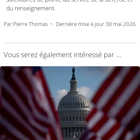
du renseignement.
Par
Pierre Thomas
•
Dernière mise à jour
30 mai 2026
Vous serez également intéressé par ...