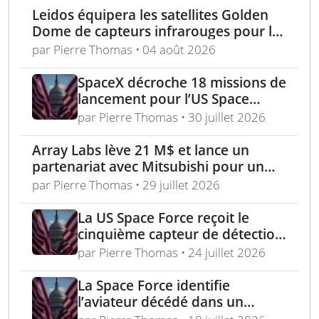
Leidos équipera les satellites Golden
Dome de capteurs infrarouges pour la
défense antimissile
par Pierre Thomas • 04 août 2026
SpaceX décroche 18 missions de
lancement pour l’US Space
Force dans des contrats à 1,6
par Pierre Thomas • 30 juillet 2026
Md$
Array Labs lève 21 M$ et lance un
partenariat avec Mitsubishi pour un
suivi satellite défense
par Pierre Thomas • 29 juillet 2026
La US Space Force reçoit le
cinquième capteur de détection
nucléaire nouvelle génération
par Pierre Thomas • 24 juillet 2026
La Space Force identifie
l’aviateur décédé dans un
accident à la base de