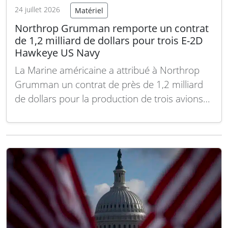
24 juillet 2026
Matériel
Northrop Grumman remporte un contrat
de 1,2 milliard de dollars pour trois E-2D
Hawkeye US Navy
La Marine américaine a attribué à Northrop
Grumman un contrat de près de 1,2 milliard
de dollars pour la production de trois avions
de surveillance avancée et de commandement
E-2D Advanced Hawkeye Block II. Ce contrat
couvre la fabrication, la livraison ainsi que le
soutien associé des trois appareils, avec…
Lire
la suite