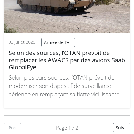
03 juillet 2026
Armée de l'Air
Selon des sources, l’OTAN prévoit de
remplacer les AWACS par des avions Saab
GlobalEye
Selon plusieurs sources, l’OTAN prévoit de
moderniser son dispositif de surveillance
aérienne en remplaçant sa flotte vieillissante
d’avions AWACS Boeing E-3A Sentry par des
appareils Saab GlobalEye. Cette annonce
devrait être officialisée lors du Sommet de
l’OTAN à Ankara, les 7 et 8 juillet 2026. Si cette
Page 1 / 2
‹ Préc.
Suiv. ›