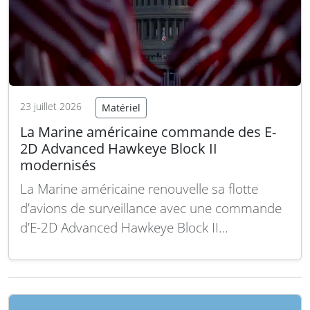
23 juillet 2026
Matériel
La Marine américaine commande des E-
2D Advanced Hawkeye Block II
modernisés
La Marine américaine renouvelle sa flotte
d’avions de surveillance avec une commande
d’E-2D Advanced Hawkeye Block II
modernisés. La marine des États-Unis
poursuit la modernisation de son appareil de
surveillance et de commandement aérien en
passant une nouvelle commande d’avions E-