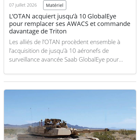
07 juillet 2026
Matériel
L’OTAN acquiert jusqu’à 10 GlobalEye
pour remplacer ses AWACS et commande
davantage de Triton
Les alliés de l’OTAN procèdent ensemble à
l’acquisition de jusqu’à 10 aéronefs de
surveillance avancée Saab GlobalEye pour
remplacer la flotte actuelle d’AWACS E-3
Sentry, annonce majeure lors du sommet de
l’alliance à Ankara. Parallèlement, l’OTAN a
commandé davantage de drones MQ-4C
Triton pour renforcer ses capacités de
renseignement et…
Lire la suite