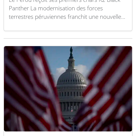
Panther La modernisation des forces
terrestres péruviennes franchit une nouvelle
étape avec le début des livraisons des chars
de combat principaux K2 Black Panther. Ce
véhicule blindé sud-coréen, réputé pour ses
capacités technologiques avancées, vient
renforcer la puissance de feu et la…
Lire la
suite