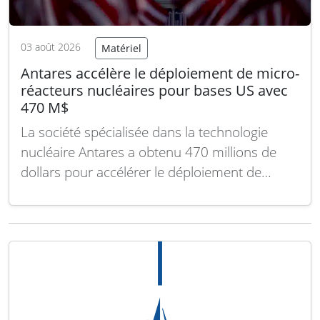
03 août 2026
Matériel
Antares accélère le déploiement de micro-
réacteurs nucléaires pour bases US avec
470 M$
La société spécialisée dans la technologie
nucléaire Antares a obtenu 470 millions de
dollars pour accélérer le déploiement de
micro-réacteurs modulaires, fabriqués en
usine, destinés aux installations des forces
armées américaines à partir de 2028. Ce
financement, composé de 370 millions de
dollars en fonds propres et de 100 millions…
Lire la suite