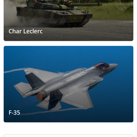
Char Leclerc
F-35