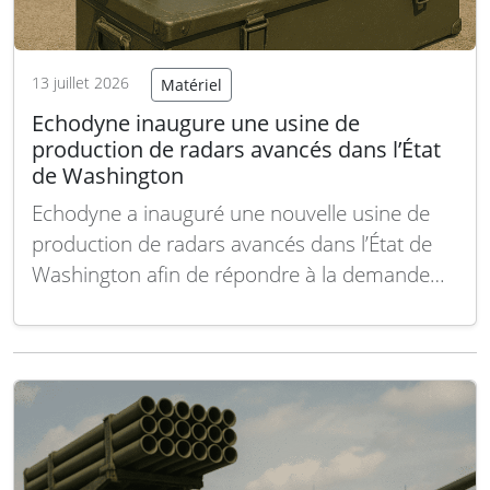
13 juillet 2026
Matériel
Echodyne inaugure une usine de
production de radars avancés dans l’État
de Washington
Echodyne a inauguré une nouvelle usine de
production de radars avancés dans l’État de
Washington afin de répondre à la demande
croissante en capteurs pour la lutte antidrone,
la défense aérienne et la surveillance de
l’espace aérien. L’entreprise va transférer
l’intégralité de ses opérations de fabrication
depuis son siège social…
Lire la suite