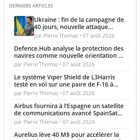
DERNIERS ARTICLES
Ukraine : fin de la campagne de
40 jours, nouvelle attaque
contre Wildberries et
par Pierre Thomas • 07 août 2026
élimination d’un général russe à
Defence.Hub analyse la protection des
Moscou
navires comme nouvelle orientation du
système MACS
par Pierre Thomas • 07 août 2026
Le système Viper Shield de L3Harris
testé en vol sur une paire de F-16 à
Edwards AFB
par Pierre Thomas • 07 août 2026
Airbus fournira à l’Espagne un satellite
de communications avancé SpainSat
NG-III
par Pierre Thomas • 07 août 2026
Aurelius lève 40 M$ pour accélérer la