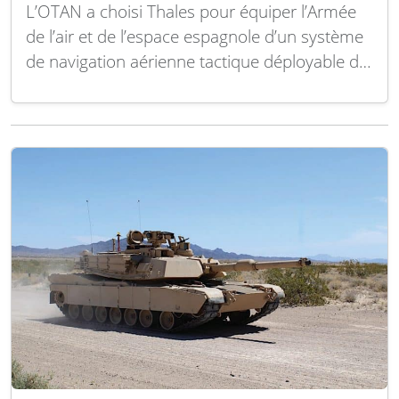
L’OTAN a choisi Thales pour équiper l’Armée
de l’air et de l’espace espagnole d’un système
de navigation aérienne tactique déployable de
nouvelle génération. Ce contrat, attribué via
l’Agence de soutien et d’acquisition de l’OTAN
(NSPA), inclut la fourniture du système D-
TACAN de Thales ainsi qu’un paquet complet
de soutien logistique…
Lire la suite