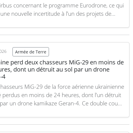
irbus concernant le programme Eurodrone, ce qui
 une nouvelle incertitude à l’un des projets de
e majeurs en Europe. Le directeur général de
t, Eric Trappier, a déclaré qu’Airbus avait tenté
ure le constructeur aéronautique français du
mme multinational Eurodrone, selon…
Lire la
2026
Armée de Terre
aine perd deux chasseurs MiG-29 en moins de
res, dont un détruit au sol par un drone
-4
hasseurs MiG-29 de la force aérienne ukrainienne
é perdus en moins de 24 heures, dont l’un détruit
 par un drone kamikaze Geran-4. Ce double coup
ne les défis croissants auxquels est confrontée la
 ukrainienne face aux nouvelles menaces russes,
ment les frappes de drones avancés…
Lire la suite