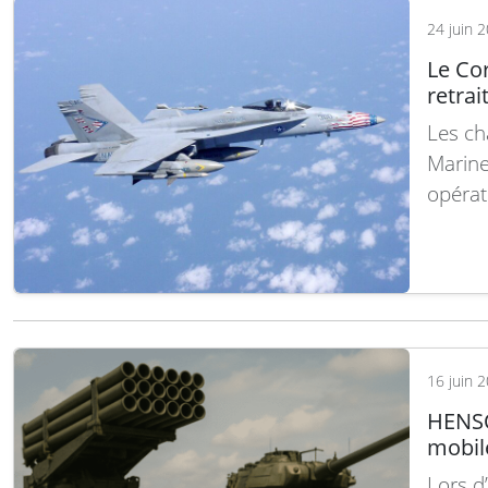
24 juin 
Le Co
retrai
Les ch
Marine
opérati
Actuel
actives
engagé
Lire la
16 juin 
HENSO
mobile
Lors d