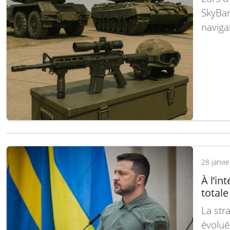
SkyBar
naviga
électr
gouver
infrast
l’util
SkyBar
28 janvi
À l’in
totale
La stra
évolué