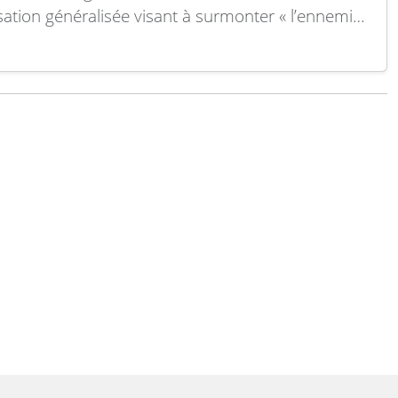
sation généralisée visant à surmonter « l’ennemi
nt » que représente selon Pékin les États-Unis.
la conclusion d’un récent rapport du Pentagone
é au Congrès, qui analyse les développements
ires de…
Lire la suite