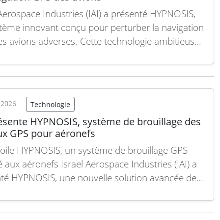
 Aerospace Industries (IAI) a présenté HYPNOSIS,
tème innovant conçu pour perturber la navigation
s avions adverses. Cette technologie ambitieuse
 dégrader la précision des systèmes de
nnement par satellite, un outil crucial dans les
ions aériennes modernes. Le système HYPNOSIS
n brouillant les signaux GPS…
Lire la suite
t 2026
Technologie
résente HYPNOSIS, système de brouillage des
ux GPS pour aéronefs
voile HYPNOSIS, un système de brouillage GPS
é aux aéronefs Israel Aerospace Industries (IAI) a
té HYPNOSIS, une nouvelle solution avancée de
lage des signaux GPS conçue spécifiquement pour
ronefs. Ce système vise à protéger les plateformes
nes des menaces liées à la guerre électronique en