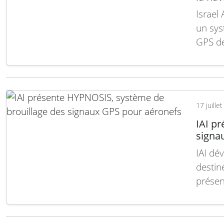
Israel
un sys
GPS de
vise à
positio
opérat
agit e
17 juille
IAI p
signa
IAI dé
destin
présen
brouil
les aé
aérien