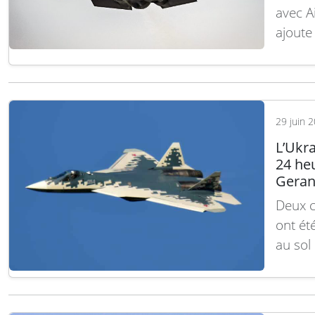
avec A
ajoute
défens
Dassaul
d’excl
progra
29 juin 
suite
L’Ukr
24 heu
Geran
Deux c
ont ét
au sol
soulig
flotte
notam