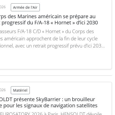
2026
Armée de l'Air
rps des Marines américain se prépare au
t progressif du F/A-18 « Hornet » d’ici 2030
asseurs F/A-18 C/D « Hornet » du Corps des
s américain approchent de la fin de leur cycle
onnel, avec un retrait progressif prévu d’ici 2030.
lement, seules trois escadrilles sont encore
, la transition vers le F-35 Lightning II étant déjà
e. Ce changement impacte non seulement les…
 suite
2026
Matériel
LDT présente SkyBarrier : un brouilleur
 pour les signaux de navigation satellites
’EUROSATORY 2026 à Paris, HENSOLDT dévoile