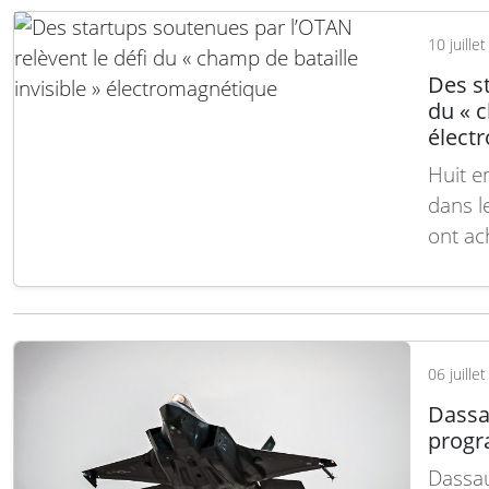
pertur
10 juille
Des st
du « c
élect
Huit e
dans l
ont ac
d’accé
britan
journé
militai
06 juille
Defen
Dassau
progr
Dassau