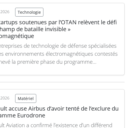
bant efficacement…
Lire la suite
t 2026
Technologie
artups soutenues par l’OTAN relèvent le défi
hamp de bataille invisible »
romagnétique
ntreprises de technologie de défense spécialisées
es environnements électromagnétiques contestés
hevé la première phase du programme
lération DIANA de l’OTAN, via son antenne
nique. Elles ont présenté leurs systèmes lors d’une
e de démonstration réunissant des responsables
res, acteurs industriels et investisseurs à la
t 2026
Matériel
ce Academy du…
Lire la suite
lt accuse Airbus d’avoir tenté de l’exclure du
amme Eurodrone
lt Aviation a confirmé l’existence d’un différend