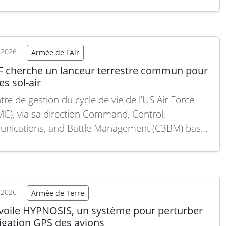
 mené ce mois-ci dans le cadre du Project
gence Capstone 6 à Fort Irwin, en Californie,…
 suite
t 2026
Armée de l'Air
F cherche un lanceur terrestre commun pour
es sol-air
tre de gestion du cycle de vie de l’US Air Force
C), via sa direction Command, Control,
nications, and Battle Management (C3BM) basée
right-Patterson Air Force Base (Ohio), a lancé une
e de renseignements auprès de l’industrie afin
tifier des solutions envisageables pour un lanceur
tre de…
Lire la suite
t 2026
Armée de Terre
évoile HYPNOSIS, un système pour perturber
igation GPS des avions