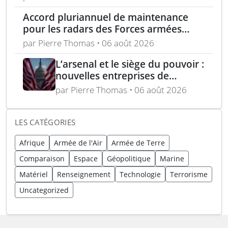
Accord pluriannuel de maintenance
pour les radars des Forces armées
polonaises
par Pierre Thomas • 06 août 2026
L’arsenal et le siège du pouvoir :
nouvelles entreprises de
défense, capital-risque et
par Pierre Thomas • 06 août 2026
politique industrielle des États
LES CATÉGORIES
Afrique
Armée de l'Air
Armée de Terre
Comparaison
Espace
Géopolitique
Marine
Matériel
Renseignement
Technologie
Terrorisme
Uncategorized