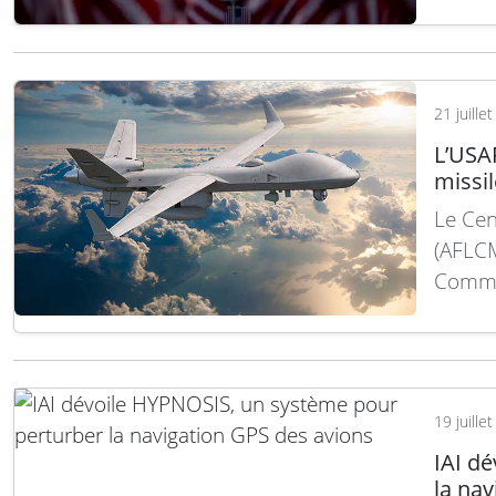
essai,
Conver
Lire la
21 juille
L’USA
missil
Le Cen
(AFLCM
Commu
à la W
demand
d’iden
terres
19 juille
IAI d
la nav