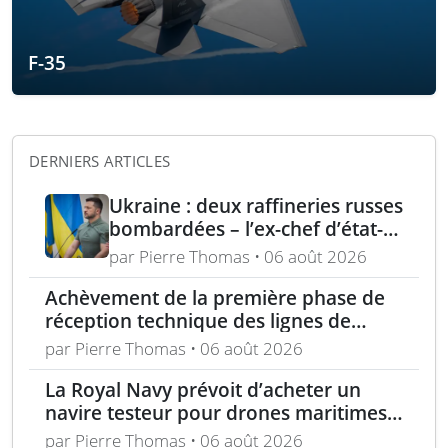
F-35
DERNIERS ARTICLES
Ukraine : deux raffineries russes
bombardées – l’ex-chef d’état-
major ukrainien juge l’OTAN
par Pierre Thomas • 06 août 2026
dépassée
Achèvement de la première phase de
réception technique des lignes de
production d’armement gros calibre
par Pierre Thomas • 06 août 2026
La Royal Navy prévoit d’acheter un
navire testeur pour drones maritimes
polyvalents
par Pierre Thomas • 06 août 2026