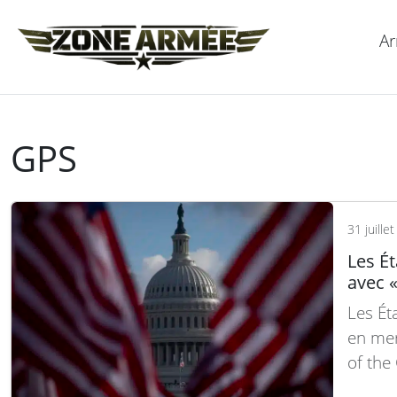
Ar
GPS
31 juille
Les É
avec 
Les Ét
en mer
of the 
platef