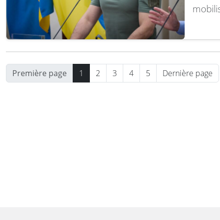
mobili
puissa
C’est 
adress
milita
Première page
1
2
3
4
5
Dernière page