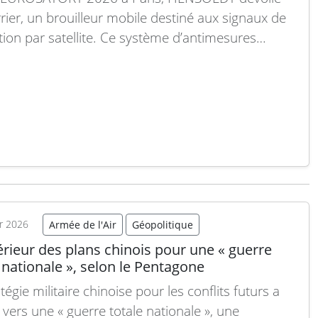
rier, un brouilleur mobile destiné aux signaux de
tion par satellite. Ce système d’antimesures
oniques cible les forces armées et les agences
nementales cherchant à protéger les
ructures critiques et le personnel contre
isation des systèmes de navigation ennemis.
rier est capable de…
Lire la suite
er 2026
Armée de l'Air
Géopolitique
térieur des plans chinois pour une « guerre
 nationale », selon le Pentagone
tégie militaire chinoise pour les conflits futurs a
 vers une « guerre totale nationale », une