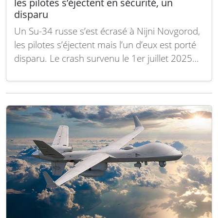
les pilotes s’éjectent en sécurité, un
disparu
Un Su-34 russe s’est écrasé à Nijni Novgorod,
les pilotes s’éjectent mais l’un d’eux est porté
disparu. Le crash survenu le 1er juillet 2025
dans la région de Nijni Novgorod soulève des
questions sur l’état de la force aérienne russe,
alors que l’un des deux membres d’équipage
manque toujours à…
Lire la suite