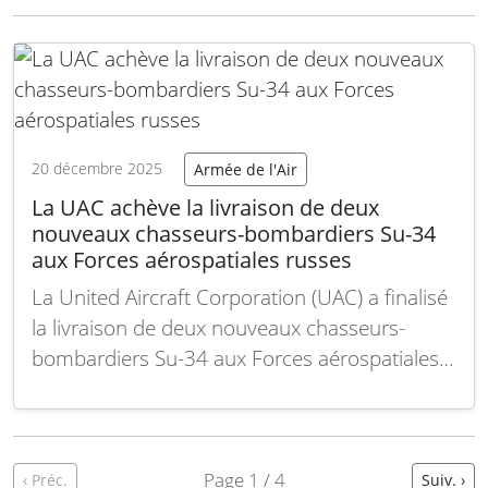
royaume dans une région marquée par de
fortes tensions géopolitiques. Cette
transaction massive comprend une large
gamme d’équipements…
Lire la suite
20 décembre 2025
Armée de l'Air
La UAC achève la livraison de deux
nouveaux chasseurs-bombardiers Su-34
aux Forces aérospatiales russes
La United Aircraft Corporation (UAC) a finalisé
la livraison de deux nouveaux chasseurs-
bombardiers Su-34 aux Forces aérospatiales
russes, renforçant ainsi leur capacité
opérationnelle. Cette dernière remise s’inscrit
dans le cadre du programme de
modernisation en cours des forces aériennes
Page 1 / 4
‹ Préc.
Suiv. ›