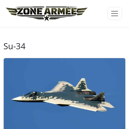
Su-34