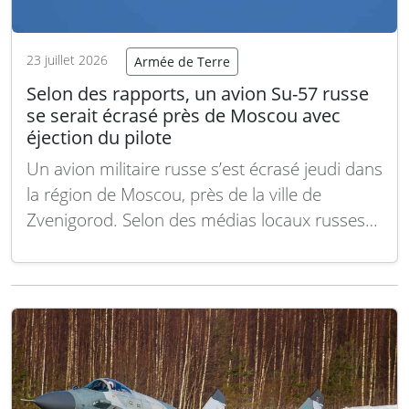
23 juillet 2026
Armée de Terre
Selon des rapports, un avion Su-57 russe
se serait écrasé près de Moscou avec
éjection du pilote
Un avion militaire russe s’est écrasé jeudi dans
la région de Moscou, près de la ville de
Zvenigorod. Selon des médias locaux russes
et des sources sur Telegram, le pilote a réussi
à s’éjecter avant l’impact. Des images
provenant du lieu de l’accident montrent des
débris de l’appareil ainsi que…
Lire la suite