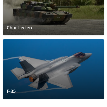
Char Leclerc
F-35