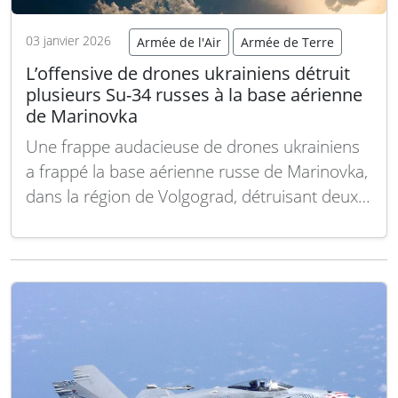
03 janvier 2026
Armée de l'Air
Armée de Terre
L’offensive de drones ukrainiens détruit
plusieurs Su-34 russes à la base aérienne
de Marinovka
Une frappe audacieuse de drones ukrainiens
a frappé la base aérienne russe de Marinovka,
dans la région de Volgograd, détruisant deux
avions Su-34 et en endommageant deux
autres. Cette attaque met en lumière les
lacunes des systèmes de défense russes et
marque un tournant dans les tactiques
modernes de guerre,…
Lire la suite