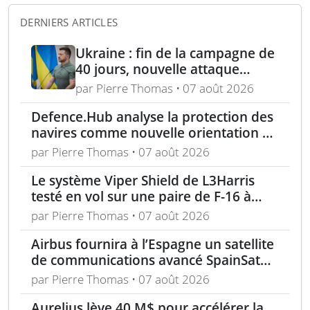
DERNIERS ARTICLES
Ukraine : fin de la campagne de
40 jours, nouvelle attaque
contre Wildberries et
par Pierre Thomas • 07 août 2026
élimination d’un général russe à
Defence.Hub analyse la protection des
Moscou
navires comme nouvelle orientation du
système MACS
par Pierre Thomas • 07 août 2026
Le système Viper Shield de L3Harris
testé en vol sur une paire de F-16 à
Edwards AFB
par Pierre Thomas • 07 août 2026
Airbus fournira à l’Espagne un satellite
de communications avancé SpainSat
NG-III
par Pierre Thomas • 07 août 2026
Aurelius lève 40 M$ pour accélérer la