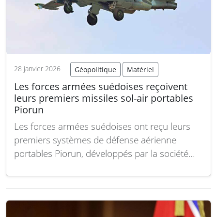
28 janvier 2026
Géopolitique
Matériel
Les forces armées suédoises reçoivent
leurs premiers missiles sol-air portables
Piorun
Les forces armées suédoises ont reçu leurs
premiers systèmes de défense aérienne
portables Piorun, développés par la société
polonaise Mesko, a annoncé l’Administration
suédoise du matériel de défense (FMV) le 27
janvier 2026. Les premiers exemplaires du
système Piorun, qui sera connu en service