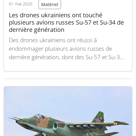
01 mai 2026
Matériel
Les drones ukrainiens ont touché
plusieurs avions russes Su-57 et Su-34 de
dernière génération
Des drones ukrainiens ont réussi à
endommager plusieurs avions russes de
dernière génération, dont des Su-57 et Su-34,
illustrant l’évolution des capacités
technologiques sur le champ de bataille en
Ukraine. Cette action marque une étape
importante dans la lutte aérienne et démontre
l’efficacité croissante des drones dans les
conflits modernes.
Lire la suite