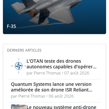
F-35
DERNIERS ARTICLES
L’OTAN teste des drones
autonomes capables d’opérer
sans GPS pour mission de
par Pierre Thomas • 07 août 2026
sécurité
Quantum Systems lance une version
améliorée de son drone ISR Reliant
avec plus de charge utile
par Pierre Thomas • 06 août 2026
Le nouveau système anti-drone