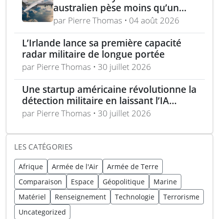
australien pèse moins qu’un
fusil et se tient d’une main
par Pierre Thomas • 04 août 2026
L’Irlande lance sa première capacité
radar militaire de longue portée
par Pierre Thomas • 30 juillet 2026
Une startup américaine révolutionne la
détection militaire en laissant l’IA
contrôler l’optique
par Pierre Thomas • 30 juillet 2026
LES CATÉGORIES
Afrique
Armée de l'Air
Armée de Terre
Comparaison
Espace
Géopolitique
Marine
Matériel
Renseignement
Technologie
Terrorisme
Uncategorized