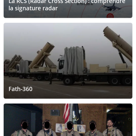
La RCS (Radar Cross Section) : comprendre
la signature radar
Fath-360