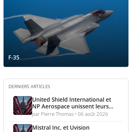
F-35
DERNIERS ARTICLES
United Shield International et
NP Aerospace unissent leurs
forces pour renforcer le soutien
par Pierre Thomas • 06 août 2026
aux équipes américaines de
déminage
Mistral Inc. et Uvision