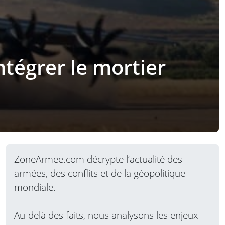
ntégrer le mortier
ZoneArmee.com décrypte l’actualité des
armées, des conflits et de la géopolitique
mondiale.
Au-delà des faits, nous analysons les enjeux