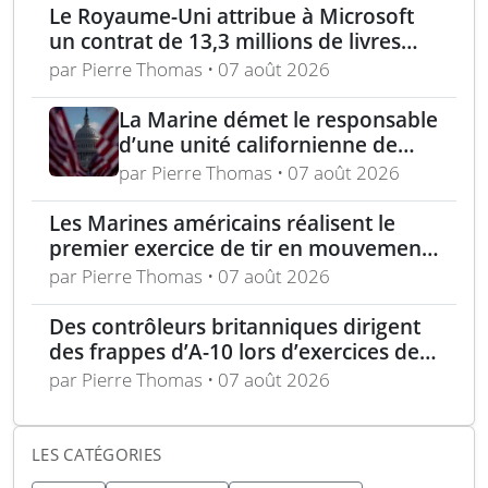
raffineries russes visées par
Le Royaume-Uni attribue à Microsoft
l’Ukraine
un contrat de 13,3 millions de livres
pour l’analyse des menaces
par Pierre Thomas • 07 août 2026
La Marine démet le responsable
d’une unité californienne de
formation médicale
par Pierre Thomas • 07 août 2026
Les Marines américains réalisent le
premier exercice de tir en mouvement
avec tir de couverture à Okinawa
par Pierre Thomas • 07 août 2026
Des contrôleurs britanniques dirigent
des frappes d’A-10 lors d’exercices de
soutien aérien rapproché
par Pierre Thomas • 07 août 2026
LES CATÉGORIES