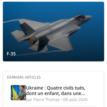
F-35
DERNIERS ARTICLES
Ukraine : Quatre civils tués,
dont un enfant, dans une
attaque russe par missile
par Pierre Thomas • 08 août 2026
balistique sur Kiev – Deux