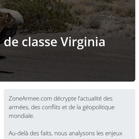
de classe Virginia
ZoneArmee.com décrypte l’actualité des
armées, des conflits et de la géopolitique
mondiale.
Au-delà des faits, nous analysons les enjeux