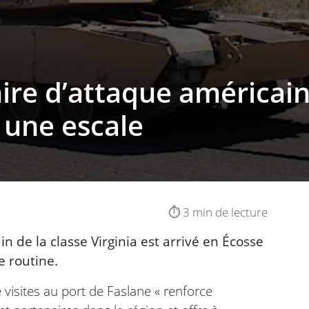
re d’attaque américain 
 une escale
⏱️ 3 min de lecture
 de la classe Virginia est arrivé en Écosse
e routine.
visites au port de Faslane « renforce