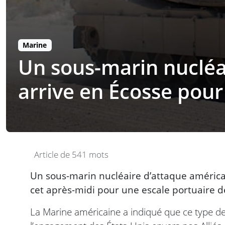
Marine
Un sous-marin nucléai
arrive en Écosse pour
Article de 541 mots
Un sous-marin nucléaire d’attaque américain
cet après-midi pour une escale portuaire d
La Marine américaine a indiqué que ce type de 