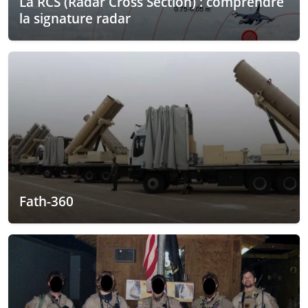
La RCS (Radar Cross Section) : comprendre
la signature radar
Fath-360