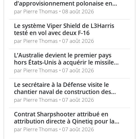
d’approvisionnement polonaise en
munitions de 155 mm
par Pierre Thomas • 08 août 2026
Le système Viper Shield de L3Harris
testé en vol avec deux F-16
par Pierre Thomas • 07 août 2026
L’Australie devient le premier pays
hors États-Unis à acquérir le missile
AIM-260 JATM
par Pierre Thomas • 07 août 2026
Le secrétaire à la Défense visite le
chantier naval de construction des
frégates Type 31 à Rosyth
par Pierre Thomas • 07 août 2026
Contrat Sharpshooter attribué en
attribution directe à Qinetiq pour la
période 2026-2028
par Pierre Thomas • 07 août 2026