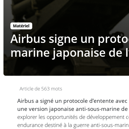
Matériel
Airbus signe un proto
marine japonaise de 
Article de 563 mots
Airbus a signé un protocole d’entente avec
une version japonaise anti-sous-marine de 
explorer les opportunités de développement c
endurance destiné à la guerre anti-sous-marine