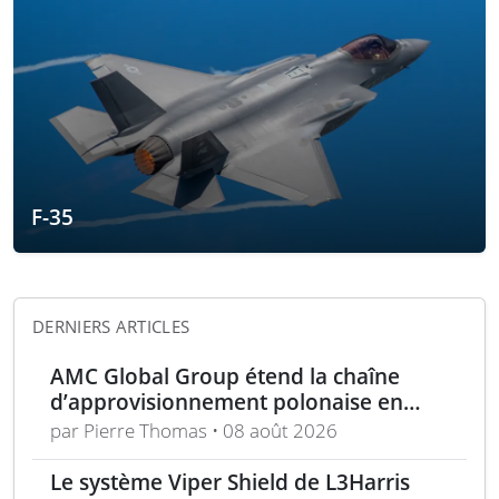
F-35
DERNIERS ARTICLES
AMC Global Group étend la chaîne
d’approvisionnement polonaise en
munitions de 155 mm
par Pierre Thomas • 08 août 2026
Le système Viper Shield de L3Harris