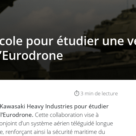
cole pour étudier une v
l’Eurodrone
⏱️ 3 min de lecture
 Kawasaki Heavy Industries pour étudier
l’Eurodrone.
Cette collaboration vise à
onjoint d’un système aérien téléguidé longue
, renforçant ainsi la sécurité maritime du