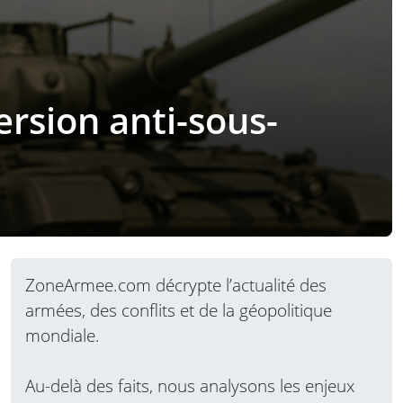
ersion anti-sous-
ZoneArmee.com décrypte l’actualité des
armées, des conflits et de la géopolitique
mondiale.
Au-delà des faits, nous analysons les enjeux