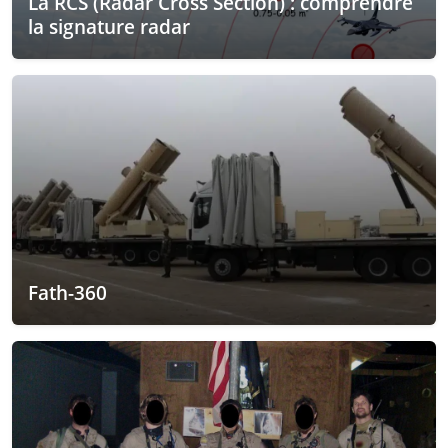
La RCS (Radar Cross Section) : comprendre
la signature radar
Fath-360