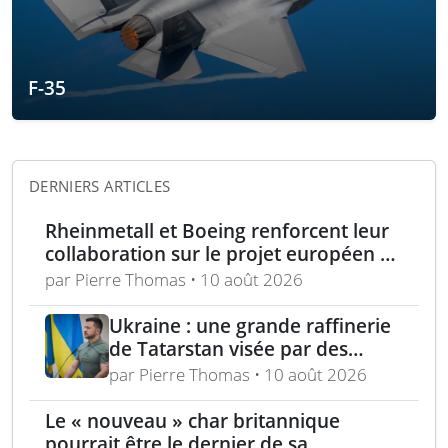
F-35
DERNIERS ARTICLES
Rheinmetall et Boeing renforcent leur
collaboration sur le projet européen de
drone de combat CCA
par Pierre Thomas • 10 août 2026
Ukraine : une grande raffinerie
de Tatarstan visée par des
bombardements
par Pierre Thomas • 10 août 2026
Le « nouveau » char britannique
pourrait être le dernier de sa