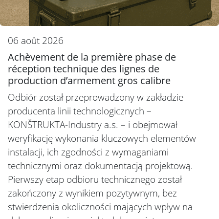
06 août 2026
Achèvement de la première phase de
réception technique des lignes de
production d’armement gros calibre
Odbiór został przeprowadzony w zakładzie
producenta linii technologicznych –
KONŠTRUKTA-Industry a.s. – i obejmował
weryfikację wykonania kluczowych elementów
instalacji, ich zgodności z wymaganiami
technicznymi oraz dokumentacją projektową.
Pierwszy etap odbioru technicznego został
zakończony z wynikiem pozytywnym, bez
stwierdzenia okoliczności mających wpływ na