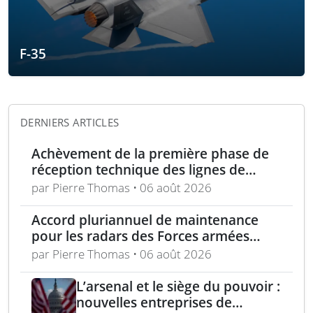
F-35
DERNIERS ARTICLES
Achèvement de la première phase de
réception technique des lignes de
production d’armement gros calibre
par Pierre Thomas • 06 août 2026
Accord pluriannuel de maintenance
pour les radars des Forces armées
polonaises
par Pierre Thomas • 06 août 2026
L’arsenal et le siège du pouvoir :
nouvelles entreprises de