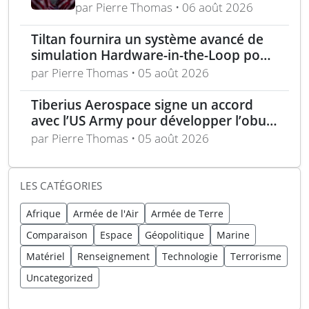
défense, capital-risque et
par Pierre Thomas • 06 août 2026
politique industrielle des États
Tiltan fournira un système avancé de
simulation Hardware-in-the-Loop pour
un programme électro-optique IR
par Pierre Thomas • 05 août 2026
unique
Tiberius Aerospace signe un accord
avec l’US Army pour développer l’obus
d’artillerie guidée Sceptre
par Pierre Thomas • 05 août 2026
LES CATÉGORIES
Afrique
Armée de l'Air
Armée de Terre
Comparaison
Espace
Géopolitique
Marine
Matériel
Renseignement
Technologie
Terrorisme
Uncategorized