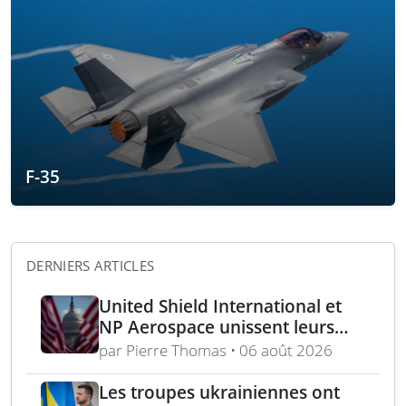
F-35
DERNIERS ARTICLES
United Shield International et
NP Aerospace unissent leurs
forces pour renforcer le soutien
par Pierre Thomas • 06 août 2026
aux équipes américaines de
déminage
Les troupes ukrainiennes ont