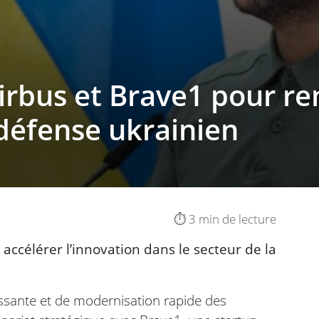
irbus et Brave1 pour re
 défense ukrainien
⏱️ 3 min de lecture
accélérer l’innovation dans le secteur de la
ssante et de modernisation rapide des