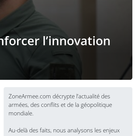
nforcer l’innovation
ZoneArmee.com décrypte l’actualité des
armées, des conflits et de la géopolitique
mondiale.
Au-delà des faits, nous analysons les enjeux