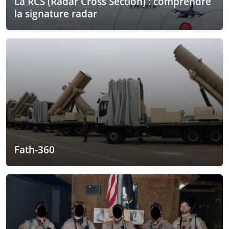
La RCS (Radar Cross Section) : comprendre
la signature radar
Fath-360