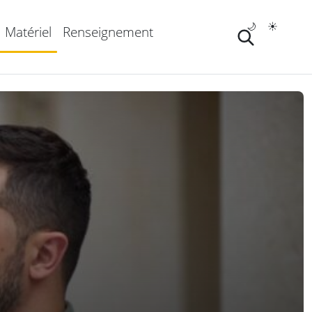
🌙
☀️
Matériel
Renseignement