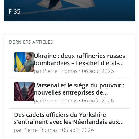
F-35
DERNIERS ARTICLES
Ukraine : deux raffineries russes
bombardées – l’ex-chef d’état-
major ukrainien juge l’OTAN
par Pierre Thomas • 06 août 2026
dépassée
L’arsenal et le siège du pouvoir :
nouvelles entreprises de
défense, capital-risque et
par Pierre Thomas • 06 août 2026
politique industrielle des États
Des cadets officiers du Yorkshire
s’entraînent avec les Néerlandais aux
Pays-Bas
par Pierre Thomas • 05 août 2026