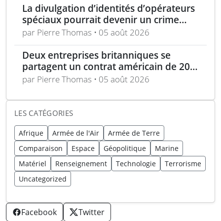
La divulgation d’identités d’opérateurs
spéciaux pourrait devenir un crime
selon une loi proposée
par Pierre Thomas • 05 août 2026
Deux entreprises britanniques se
partagent un contrat américain de 200
M$ pour des systèmes barrières
par Pierre Thomas • 05 août 2026
LES CATÉGORIES
Afrique
Armée de l'Air
Armée de Terre
Comparaison
Espace
Géopolitique
Marine
Matériel
Renseignement
Technologie
Terrorisme
Uncategorized
Facebook
Twitter