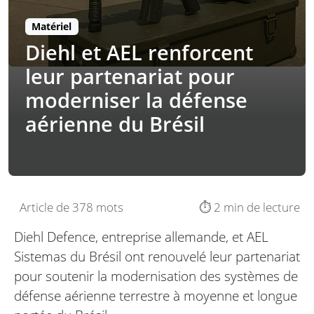
Matériel
Diehl et AEL renforcent
leur partenariat pour
moderniser la défense
aérienne du Brésil
Article de 378 mots
⏱️ 2 min de lecture
Diehl Defence, entreprise allemande, et AEL
Sistemas du Brésil ont renouvelé leur partenariat
pour soutenir la modernisation des systèmes de
défense aérienne terrestre à moyenne et longue