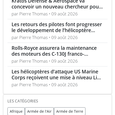
Kratos Defense & Aerospace va
concevoir un nouveau chercheur pour
les missiles FGM-148 Javelin
par Pierre Thomas • 09 août 2026
Les retours des pilotes font progresser
le développement de l’hélicoptère
d’assaut Cheyenne
par Pierre Thomas • 09 août 2026
Rolls-Royce assurera la maintenance
des moteurs des C-130J franco-
allemands jusqu’en 2030
par Pierre Thomas • 09 août 2026
Les hélicoptères d’attaque US Marine
Corps reçoivent une mise à niveau Link
16
par Pierre Thomas • 09 août 2026
LES CATÉGORIES
Afrique
Armée de l'Air
Armée de Terre