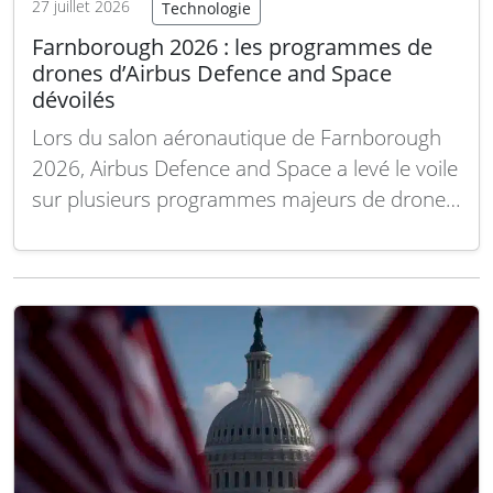
27 juillet 2026
Technologie
Farnborough 2026 : les programmes de
drones d’Airbus Defence and Space
dévoilés
Lors du salon aéronautique de Farnborough
2026, Airbus Defence and Space a levé le voile
sur plusieurs programmes majeurs de drones,
reflétant son engagement dans le
développement de systèmes autonomes pour
la défense et la sécurité. Ces initiatives
s’inscrivent dans une stratégie visant à
renforcer les capacités opérationnelles des
forces…
Lire la suite