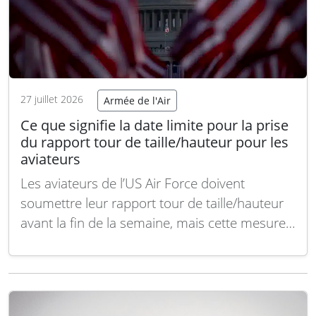
27 juillet 2026
Armée de l'Air
Ce que signifie la date limite pour la prise
du rapport tour de taille/hauteur pour les
aviateurs
Les aviateurs de l’US Air Force doivent
soumettre leur rapport tour de taille/hauteur
avant la fin de la semaine, mais cette mesure
ne sera pas prise en compte dans le cadre
officiel du test de condition physique, a
précisé l’Armée de l’air américaine. Le
personnel en service actif doit transmettre…