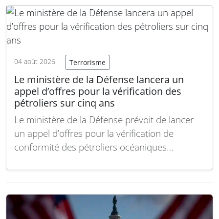
Marines. Cette nouvelle directive a été
annoncée dans des…
Lire la suite
04 août 2026
Terrorisme
Le ministère de la Défense lancera un
appel d’offres pour la vérification des
pétroliers sur cinq ans
Le ministère de la Défense prévoit de lancer
un appel d’offres pour la vérification de
conformité des pétroliers océaniques
transportant son carburant, pour un contrat
estimé à 87 530 £ sur cinq ans, à compter de
février 2027. Le document, qui désigne le
ministère comme « l’Autorité », précise le
besoin d’une…
Lire la suite