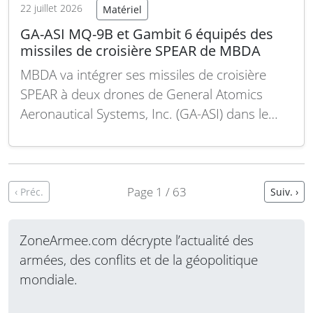
22 juillet 2026
Matériel
GA-ASI MQ-9B et Gambit 6 équipés des
missiles de croisière SPEAR de MBDA
MBDA va intégrer ses missiles de croisière
SPEAR à deux drones de General Atomics
Aeronautical Systems, Inc. (GA-ASI) dans le
cadre d’un accord conclu lors du salon
aéronautique international de Farnborough
2026. Le mémorandum d’entente signé
engage les deux entreprises à travailler sur
Page 1 / 63
‹ Préc.
Suiv. ›
l’intégration des missiles de croisière
miniatures SPEAR…
Lire la suite
ZoneArmee.com décrypte l’actualité des
armées, des conflits et de la géopolitique
mondiale.