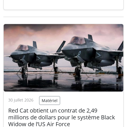
plus exigeantes de l’US Air Force dans le
domaine du renseignement électronique. Ty
Bishop, 21 ans, airman first class et analyste
en renseignement des signaux (SIGINT),…
Lire
la suite
30 juillet 2026
Matériel
Red Cat obtient un contrat de 2,49
millions de dollars pour le système Black
Widow de l’US Air Force