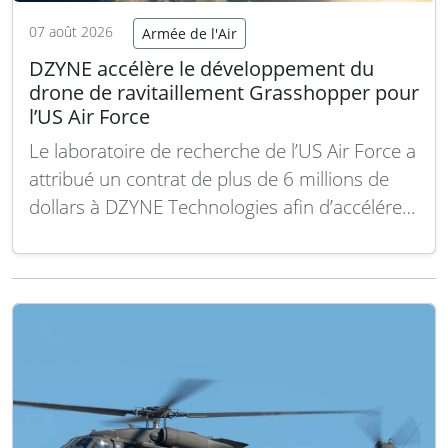
07 août 2026
Armée de l'Air
DZYNE accélère le développement du
drone de ravitaillement Grasshopper pour
l’US Air Force
Le laboratoire de recherche de l’US Air Force a
attribué un contrat de plus de 6 millions de
dollars à DZYNE Technologies afin d’accélérer
le développement du système autonome de
ravitaillement aérien longue portée
Grasshopper. Ce projet vise à améliorer ce
drone autonome capable d’opérer sans piste
pour acheminer des…
Lire la suite