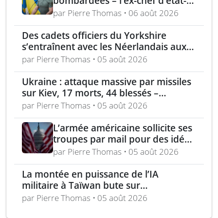
bombardées – l’ex-chef d’état-
major ukrainien juge l’OTAN
par Pierre Thomas • 06 août 2026
dépassée
Des cadets officiers du Yorkshire
s’entraînent avec les Néerlandais aux
Pays-Bas
par Pierre Thomas • 05 août 2026
Ukraine : attaque massive par missiles
sur Kiev, 17 morts, 44 blessés –
incendie au centre logistique
par Pierre Thomas • 05 août 2026
Wildberries près de Moscou
L’armée américaine sollicite ses
troupes par mail pour des idées
afin de « faire pression et punir
par Pierre Thomas • 05 août 2026
» l’Iran
La montée en puissance de l’IA
militaire à Taïwan bute sur
d’importants défis d’intégration
par Pierre Thomas • 05 août 2026