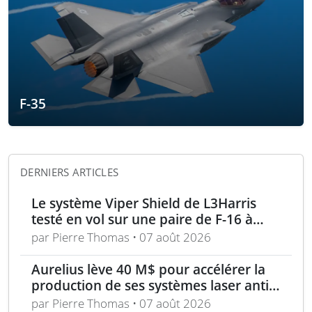
F-35
DERNIERS ARTICLES
Le système Viper Shield de L3Harris
testé en vol sur une paire de F-16 à
Edwards AFB
par Pierre Thomas • 07 août 2026
Aurelius lève 40 M$ pour accélérer la
production de ses systèmes laser anti-
drones
par Pierre Thomas • 07 août 2026