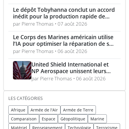
Le dépôt Tobyhanna conclut un accord
inédit pour la production rapide de
composants de sUAS
par Pierre Thomas • 07 août 2026
Le Corps des Marines américain utilise
l’IA pour optimiser la réparation de ses
équipements
par Pierre Thomas • 06 août 2026
United Shield International et
NP Aerospace unissent leurs
forces pour renforcer le soutien
par Pierre Thomas • 06 août 2026
aux équipes américaines de
déminage
LES CATÉGORIES
Afrique
Armée de l'Air
Armée de Terre
Comparaison
Espace
Géopolitique
Marine
Matériel
Renseignement
Technologie
Terrorisme