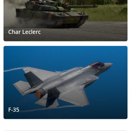
Char Leclerc
F-35