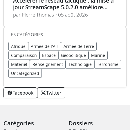
Accélérer le réseau tactique : la mise à
jour StreamScape 5.0.2.0 améliore
sécurité et connectivité
par Pierre Thomas • 05 août 2026
LES CATÉGORIES
Afrique
Armée de l'Air
Armée de Terre
Comparaison
Espace
Géopolitique
Marine
Matériel
Renseignement
Technologie
Terrorisme
Uncategorized
Facebook
Twitter
Catégories
Dossiers