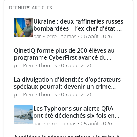
DERNIERS ARTICLES
Ukraine : deux raffineries russes
bombardées – l’ex-chef d’état-
major ukrainien juge l’OTAN
par Pierre Thomas • 06 août 2026
dépassée
QinetiQ forme plus de 200 élèves au
programme CyberFirst avancé du
National Cyber Security Centre
par Pierre Thomas • 05 août 2026
La divulgation d’identités d’opérateurs
spéciaux pourrait devenir un crime
selon une loi proposée
par Pierre Thomas • 05 août 2026
Les Typhoons sur alerte QRA
ont été déclenchés six fois en
2025-26, dont la moitié face à la
par Pierre Thomas • 05 août 2026
Russie