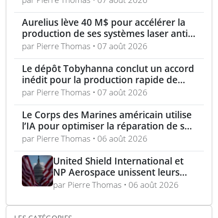
Aurelius lève 40 M$ pour accélérer la
production de ses systèmes laser anti-
drones
par Pierre Thomas • 07 août 2026
Le dépôt Tobyhanna conclut un accord
inédit pour la production rapide de
composants de sUAS
par Pierre Thomas • 07 août 2026
Le Corps des Marines américain utilise
l’IA pour optimiser la réparation de ses
équipements
par Pierre Thomas • 06 août 2026
United Shield International et
NP Aerospace unissent leurs
forces pour renforcer le soutien
par Pierre Thomas • 06 août 2026
aux équipes américaines de
déminage