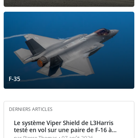
F-35
DERNIERS ARTICLES
Le système Viper Shield de L3Harris
testé en vol sur une paire de F-16 à
Edwards AFB
par Pierre Thomas • 07 août 2026