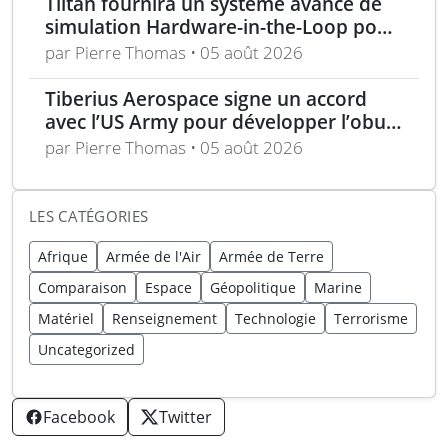
Tiltan fournira un système avancé de
simulation Hardware-in-the-Loop pour
un programme électro-optique IR
par Pierre Thomas • 05 août 2026
unique
Tiberius Aerospace signe un accord
avec l’US Army pour développer l’obus
d’artillerie guidée Sceptre
par Pierre Thomas • 05 août 2026
LES CATÉGORIES
Afrique
Armée de l'Air
Armée de Terre
Comparaison
Espace
Géopolitique
Marine
Matériel
Renseignement
Technologie
Terrorisme
Uncategorized
Facebook
Twitter