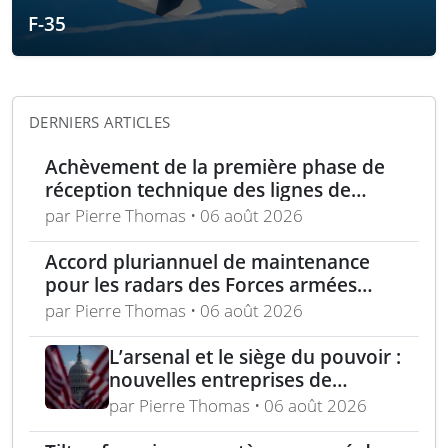
F-35
DERNIERS ARTICLES
Achèvement de la première phase de
réception technique des lignes de
production d’armement gros calibre
par Pierre Thomas • 06 août 2026
Accord pluriannuel de maintenance
pour les radars des Forces armées
polonaises
par Pierre Thomas • 06 août 2026
L’arsenal et le siège du pouvoir :
nouvelles entreprises de
défense, capital-risque et
par Pierre Thomas • 06 août 2026
politique industrielle des États